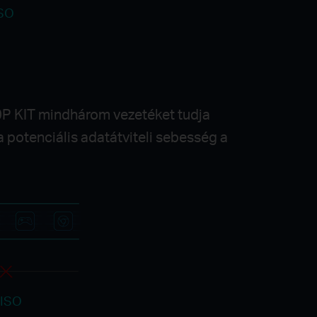
SO
0P KIT mindhárom vezetéket tudja
y a potenciális adatátviteli sebesség a
ISO