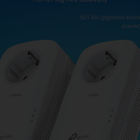
AV1300 gigabites konnekt
áramkör