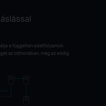
áslással
álja a független adatfolyamok
éget az otthonában, még az eddig
volság