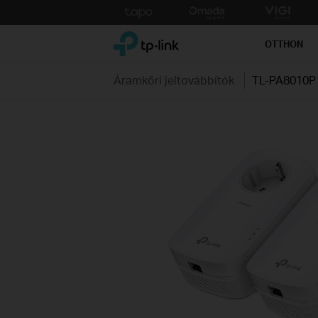
Click
to
TP-Link, Reliably Smart
skip
OTTHON
the
navigation
Áramköri jeltovábbítók
TL-PA8010P 
bar