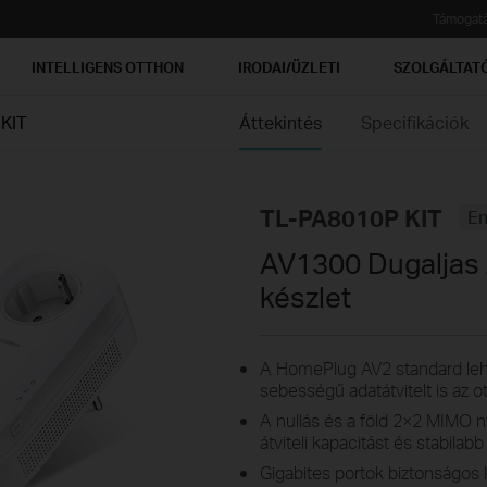
Támogat
INTELLIGENS OTTHON
IRODAI/ÜZLETI
SZOLGÁLTAT
KIT
Áttekintés
Specifikációk
TL-PA8010P KIT
En
AV1300 Dugaljas 
készlet
A HomePlug AV2 standard lehe
sebességű adatátvitelt is az 
A nullás és a föld 2×2 MIMO n
átviteli kapacitást és stabilabb
Gigabites portok biztonságos