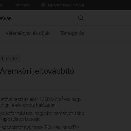
ás
Közösség
Magyarország / Magyar
Search
ÓKNAK
Vélemények és díjak
Támogatás
d of Life
Áramköri jeltovábbító
1
tővé teszi az akár 1200 Mb/s
-os nagy
otthoni elektromos hálózaton
yalábformálással nagyobb hatótávot, több
 kapcsolatot biztosít
 kapcsolatot nyújtanak PC-nek, okosTV-