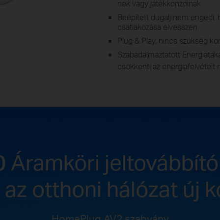
nek vagy játékkonzolnak
Beépített dugalj nem engedi, h
csatlakozása elvesszen
Plug & Play, nincs szükség kon
Szabadalmaztatott Energiat
csökkenti az energiafelvételt
0
Áramköri jeltovábbító
 az otthoni hálózat új 
HomePlug AV2 szabvány