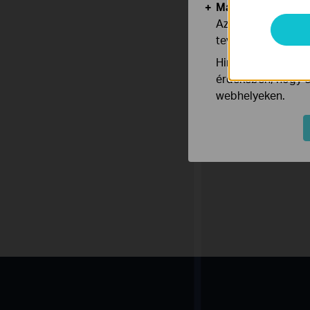
Marketing és Ele
Az elemző cookie 
tevékenységeit, h
Hirdetési partnere
érdekében, hogy ér
webhelyeken.