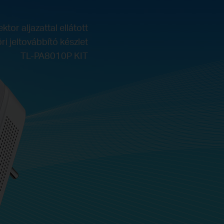
or aljazattal ellátott
i jeltovábbító készlet
TL-PA8010P KIT