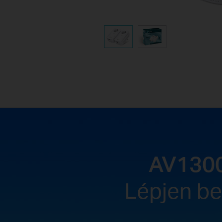
AV130
Lépjen be