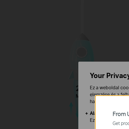
Your Privac
2x2
Ez a weboldal cook
elemzése és a fel
MIMO
használata ellen b
Alap Cookie-k
From U
Ezek a cookie -k 
Get prod