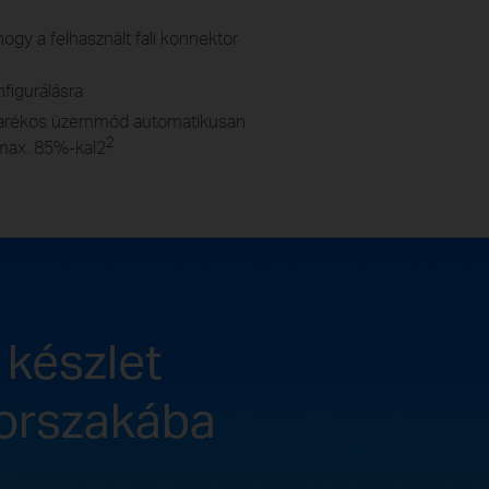
ogy a felhasznált fali konnektor
figurálásra
akarékos üzemmód automatikusan
2
 max. 85%-kal2
 készlet
korszakába