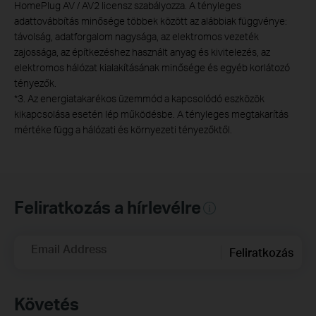
HomePlug AV / AV2 licensz szabályozza. A tényleges
adattovábbítás minősége többek között az alábbiak függvénye:
távolság, adatforgalom nagysága, az elektromos vezeték
zajossága, az építkezéshez használt anyag és kivitelezés, az
elektromos hálózat kialakításának minősége és egyéb korlátozó
tényezők.
*
3. Az energiatakarékos üzemmód a kapcsolódó eszközök
kikapcsolása esetén lép működésbe. A tényleges megtakarítás
mértéke függ a hálózati és környezeti tényezőktől.
Feliratkozás a hírlevélre
Email Address
Feliratkozás
Követés