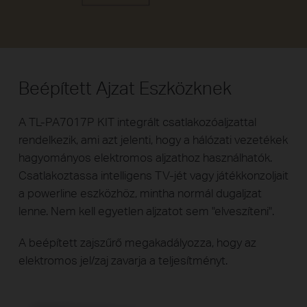
Beépített Ajzat Eszközknek
A TL-PA7017P KIT integrált csatlakozóaljzattal
rendelkezik, ami azt jelenti, hogy a hálózati vezetékek
hagyományos elektromos aljzathoz használhatók.
Csatlakoztassa intelligens TV-jét vagy játékkonzoljait
a powerline eszközhöz, mintha normál dugaljzat
lenne. Nem kell egyetlen aljzatot sem "elveszíteni".
A beépített zajszűrő megakadályozza, hogy az
elektromos jel/zaj zavarja a teljesítményt.