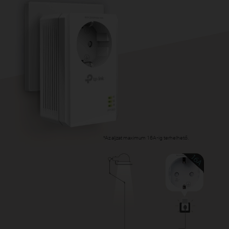
*
Az aljzat maximum 16A-ig terhelhető.