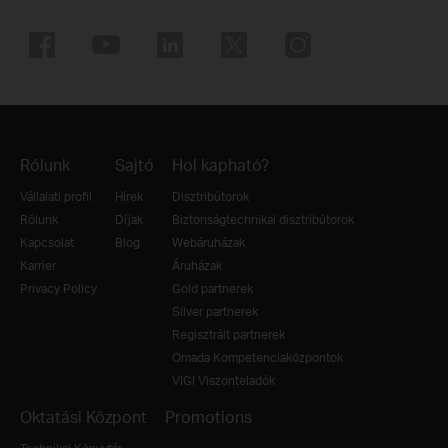
Rólunk
Sajtó
Hol kapható?
Vállalati profil
Hírek
Disztribútorok
Rólunk
Díjak
Biztonságtechnikai disztribútorok
Kapcsolat
Blog
Webáruházak
Karrier
Áruházak
Privacy Policy
Gold partnerek
Silver partnerek
Regisztrált partnerek
Omada Kompetenciaközpontok
VIGI Viszonteladók
Oktatási Központ
Promotions