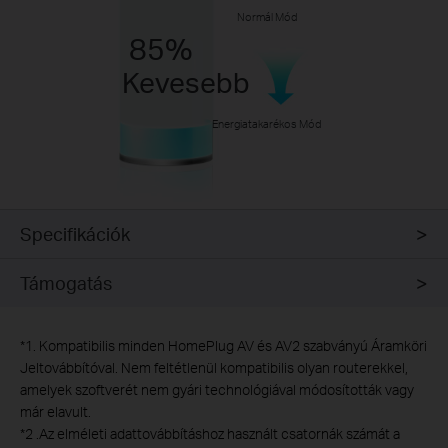
Normál Mód
85%
Kevesebb
Energiatakarékos Mód
Specifikációk
Támogatás
*
1. Kompatibilis minden HomePlug AV és AV2 szabványú Áramköri
Jeltovábbítóval. Nem feltétlenül kompatibilis olyan routerekkel,
amelyek szoftverét nem gyári technológiával módosították vagy
már elavult.
*
2 .Az elméleti adattovábbításhoz használt csatornák számát a