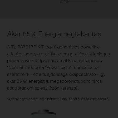
Akár 85% Energiamegtakarítás
A TL-PA7017P KIT, egy újgenerációs powerline
adapter, amely a praktikus design-al és a különleges
power-save módjával automatikusan átkapcsol a
"Normál" módból a "Power-save" módba ha ezt
szeretnénk - ez a tulajdonsága kikapcsolható - így
akár 85%
*
energiát is megspórolhatunk ha nincs
adatforgalom az eszközön keresztül.
*
A tényleges adat függ a hálózat kialakításától és az eszközöktől.