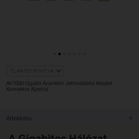
TL-PA7017P KIT V4
AV1000 Gigabit Áramköri Jeltovábbító Készlet
Konnektor Ajzattal
Áttekintés
A Gigabites Hálózat