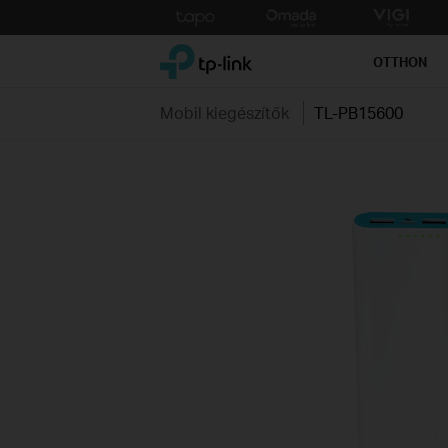
Click
to
TP-Link, Reliably Smart
skip
OTTHON
the
navigation
Mobil kiegészítők
TL-PB15600
bar