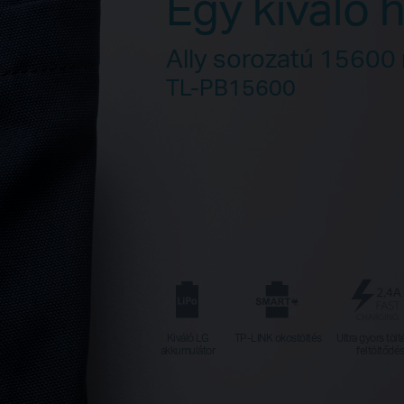
Egy kiváló 
Ally sorozatú 15600
TL-PB15600
Kiváló LG
TP-LINK okostöltés
Ultra gyors tölt
akkumulátor
feltöltődé