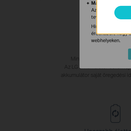
Marketing és Ele
Az elemző cookie 
tevékenységeit, h
Hirdetési partnere
érdekében, hogy ér
webhelyeken.
Minden akkumulátor életta
Az LG akkumulátor cellák fejl
akkumulátor saját öregedési ide
Hosszabb élett