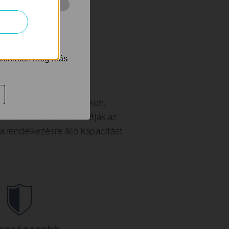
 végzett
tnak be annak
jelenítsen meg más
g időjárás esetén csökken.
hordozható töltők lassítják az
 a rendelkezésre álló kapacitást
tonságosabb