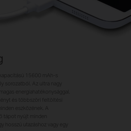
g
 kapacitású 15600 mAh-s
ly sorozatból. Az ultra nagy
a magas energiahatékonysággal,
ényt és többszöri feltöltési
 minden eszközének. A
 tápot nyújt minden
y hosszú utazáshoz vagy egy