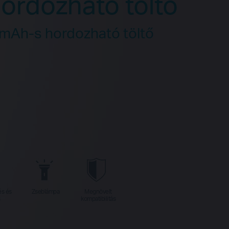
hordozható töltő
 mAh-s hordozható töltő
és és
Zseblámpa
Megnövelt
s
kompatibilitás