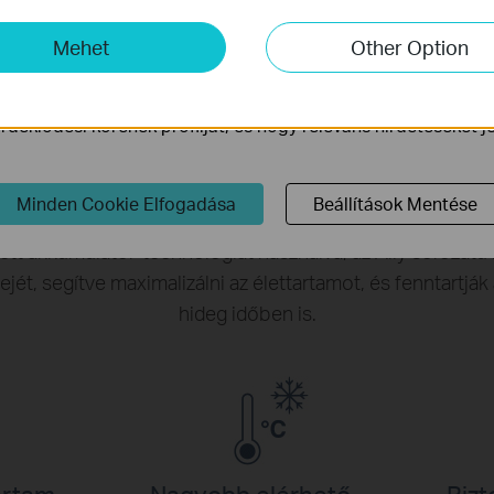
mző Cookie-k
-k lehetővé teszik számunkra, hogy elemezzük weboldalunkon
Mehet
Other Option
ogy javítsuk és módosítsuk webhelyünk működését.
ink a weboldalunkon keresztül marketing cookie -kat állítha
deklődési körének profilját, és hogy releváns hirdetéseket 
Kiváló LG akkucella
Minden Cookie Elfogadása
Beállítások Mentése
rtama korlátozott, és a rendelkezésre álló kapacitás hide
ett akkumulátor-technológiát használva, az Ally sorozatú 
jét, segítve maximalizálni az élettartamot, és fenntartják
hideg időben is.
artam
Nagyobb elérhető
Biz