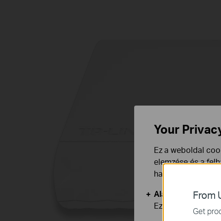
Your Privac
Ez a weboldal cook
elemzése és a fel
használata ellen b
Alap Cookie-k
From U
Ezek a cookie -k 
Get prod