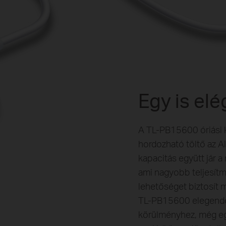
Egy is elé
A TL-PB15600 óriási
hordozható töltő az Al
kapacitás együtt jár 
ami nagyobb teljesítm
lehetőséget biztosít
TL-PB15600
elegendő
körülményhez, még eg