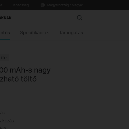
ás
Közösség
Magyarország / Magyar
Search
ÓKNAK
intés
Specifikációk
Támogatás
Life
600 mAh-s nagy
zható töltő
tás
lakozás
 idő