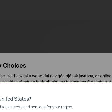
y Choices
ie -kat használ a weboldal navigációjának javítása, az onlin
használók számára a legjobb élmény biztosítása érdekében. A
ármikor tiltakozhat. További információt az
adatvédelmi irán
nited States?
a webhely működéséhez szükségesek, és nem tilthatók le a re
ucts, events and services for your region.