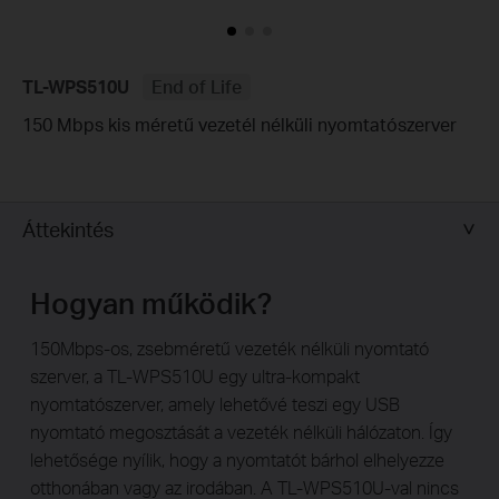
TL-WPS510U
End of Life
150 Mbps kis méretű vezetél nélküli nyomtatószerver
Áttekintés
Hogyan működik?
150Mbps-os, zsebméretű vezeték nélküli nyomtató
szerver, a TL-WPS510U egy ultra-kompakt
nyomtatószerver, amely lehetővé teszi egy USB
nyomtató megosztását a vezeték nélküli hálózaton. Így
lehetősége nyílik, hogy a nyomtatót bárhol elhelyezze
otthonában vagy az irodában. A TL-WPS510U-val nincs