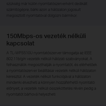
szükség már külön nyomtatószerverként dedikált
számítógépre, bárki azon a hálózaton jogosult
megosztott nyomtatóval dolgozni bármikor.
150Mbps-os vezeték nélküli
kapcsolat
A TL-WPS510U nyomtatószerver támogatja az IEEE
802.11b/g/n vezeték nélküli hálózati szabványokat. A
felhasználók megoszthatják a nyomtatót, és elérhetőek
a nyomtatószerver beállításai vezeték nélküli hálózaton
keresztül. A vezeték nélküli funkciójával a hálózaton
mindenki élvezheti a könnyen hozzáférhető nyomtató
előnyeit, a vezeték nélküli összeköttetés révén pedig a
nyomtatót bárhová helyezheti.