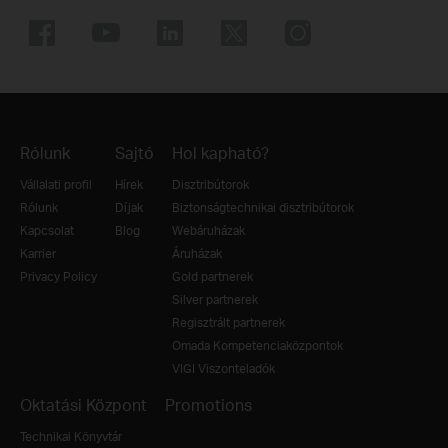
Rólunk
Sajtó
Hol kapható?
Vállalati profil
Hírek
Disztribútorok
Rólunk
Díjak
Biztonságtechnikai disztribútorok
Kapcsolat
Blog
Webáruházak
Karrier
Áruházak
Privacy Policy
Gold partnerek
Silver partnerek
Regisztrált partnerek
Omada Kompetenciaközpontok
VIGI Viszonteladók
Oktatási Központ
Promotions
Technikai Könyvtár