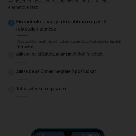
Az ingyenes Tapo Camera app minden fontos funkciót
elérhetővé tesz.
Élő videókép vagy a korábban rögzített
felvételek elérése
Válassza ki kameráját és akár dátum alapján vissza tudja nézni a rögzített
felvételeket.
Állítson be időzített, akár ismétlődő felvételt
Állítsa be az Önnek megfelelő pozíciókat
Több videókép egyszerre