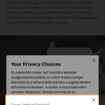
Ha éppen elutazik vagy nem tartózkodik abban a helyiségben
ahová a kamerát telepítette akkor is élőben nézheti a kamera
képét és a kétirányú hangkommunikációval nem csak hallja a
túloldalt, de Ön is kommunikálhat a kamera előtt tartózkodókkal
a kamera beépített hangszóróján keresztül.
Nincs nasi!
Close
Your Privacy Choices
Ez a weboldal cookie -kat használ a weboldal
navigációjának javítása, az online tevékenységek
elemzése és a felhasználók számára a legjobb élmény
biztosítása érdekében. A cookie -k használata ellen
bármikor tiltakozhat. További információt az
adatvédelmi irányelveinkben
talál.
Close
From United States?