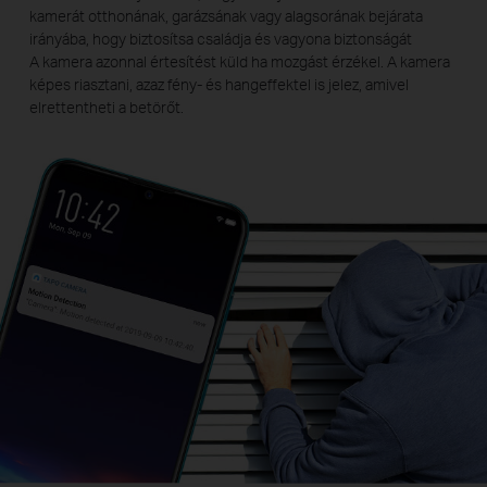
kamerát otthonának, garázsának vagy alagsorának bejárata
irányába, hogy biztosítsa családja és vagyona biztonságát
A kamera azonnal értesítést küld ha mozgást érzékel. A kamera
képes riasztani, azaz fény- és hangeffektel is jelez, amivel
elrettentheti a betörőt.