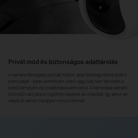
Privát mód és biztonságos adattárolás
A kamera támogatja a privát módot, azaz fizikailag képes lezárni
a lencséjét - ezzel semmilyen videó vagy kép nem tárolódik a
belső tárhelyén és továbbításra sem kerül. A kamerába rakható
MicroSD kártyára is rögzíthet képeket és videókat, így akkor se
veszik el semmi ha éppen nincs internet.