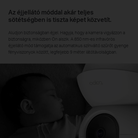
Az éjjellátó móddal akár teljes
sötétségben is tiszta képet közvetít.
Aludjon biztonságban éjjel. Hagyja, hogy a kamera vigyázzon a
biztonságra, miközben Ön alszik. A 850 nm-es infravörös
éjjellátó mód támogatja az automatikus színváltó szűrőt gyenge
fényviszonyok között, legfeljebb 9 méter látótávolságban.