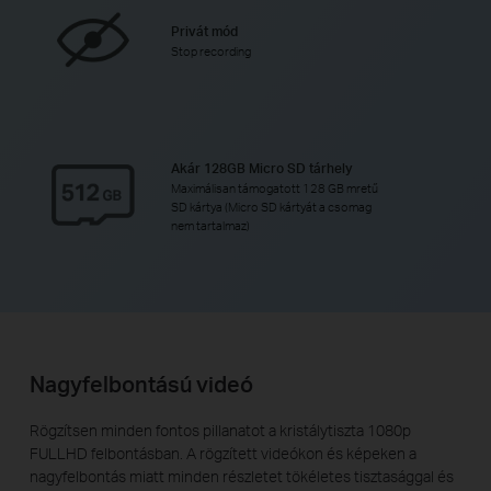
Privát mód
Stop recording
Akár 128GB Micro SD tárhely
Maximálisan támogatott 128 GB mretű
SD kártya (Micro SD kártyát a csomag
nem tartalmaz)
Nagyfelbontású videó
Rögzítsen minden fontos pillanatot a kristálytiszta 1080p
FULLHD felbontásban. A rögzített videókon és képeken a
nagyfelbontás miatt minden részletet tökéletes tisztasággal és