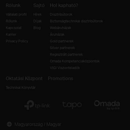
Rólunk
Sajtó
Hol kapható?
Vállalati profil
Hírek
Disztribútorok
Rólunk
Díjak
Biztonságtechnikai disztribútorok
Kapcsolat
Blog
Webáruházak
Karrier
Áruházak
Privacy Policy
Gold partnerek
Silver partnerek
Regisztrált partnerek
Omada Kompetenciaközpontok
VIGI Viszonteladók
Oktatási Központ
Promotions
Technikai Könyvtár
Magyarország / Magyar