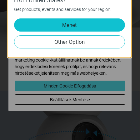
Alap Cookie-k
Ezek a cookie -k a webhely működéséhez szükségesek,
Get products, events and services for your region.
és nem tilthatók le a rendszereiben.
Mehet
Marketing és Elemző Cookie-k
Az elemző cookie -k lehetővé teszik számunkra, hogy
elemezzük weboldalunkon végzett tevékenységeit, hogy
Other Option
javítsuk és módosítsuk webhelyünk működését.
Nincs rejtett terület
Hirdetési partnereink a weboldalunkon keresztül
marketing cookie -kat állíthatnak be annak érdekében,
hogy érdeklődési körének profilját, és hogy releváns
Mivel a kamera mozgatható ezért nincs már olyan terület amit
hirdetéseket jelenítsen meg más webhelyeken.
nem láthat távolról.
Minden Cookie Elfogadása
Beállítások Mentése