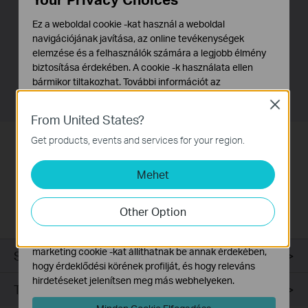
felül, a időjárásálló borítás különböző kültéri megoldások
Ez a weboldal cookie -kat használ a weboldal
esetén is normális működést biztosít.
navigációjának javítása, az online tevékenységek
elemzése és a felhasználók számára a legjobb élmény
Élvezze a vezeték nélküli kapcsolat előnyeit nagyobb
biztosítása érdekében. A cookie -k használata ellen
távolságban és teljesítménnyel a beltér teljes területén.
bármikor tiltakozhat. További információt az
Nincs szükség sem konfigurációs, sem telepítő
adatvédelmi irányelveinkben
talál.
Close
szoftverre.
From United States?
Alap Cookie-k
Ezek a cookie -k a webhely működéséhez szükségesek,
Get products, events and services for your region.
Könnyű használni
és nem tilthatók le a rendszereiben.
Mehet
Marketing és Elemző Cookie-k
A TL-ANT2409B telepítése egyszerű és
Az elemző cookie -k lehetővé teszik számunkra, hogy
zökkenőmentes. Kompatibilis a legtöbb vezeték nélküli
elemezzük weboldalunkon végzett tevékenységeit, hogy
Other Option
eszközzel (Access Point-ok, routerek, bridge-ek és
javítsuk és módosítsuk webhelyünk működését.
hálózati adapterek), amiknek külső antennája levehető.
Hirdetési partnereink a weboldalunkon keresztül
marketing cookie -kat állíthatnak be annak érdekében,
Specifikációk
hogy érdeklődési körének profilját, és hogy releváns
hirdetéseket jelenítsen meg más webhelyeken.
Támogatás