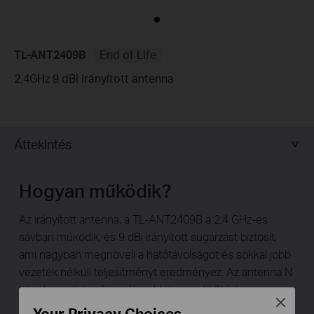
TL-ANT2409B
End of Life
2,4GHz 9 dBi irányított antenna
Áttekintés
Hogyan működik?
Az irányított antenna, a TL-ANT2409B a 2,4 GHz-es
sávban működik, és 9 dBi irányított sugárzást biztosít,
ami nagyban megnöveli a hatótávolságot és sokkal jobb
vezeték nélküli teljesítményt eredményez. Az antenna N
hüvely csatlakozója szélesebb kompatibilitást
Close
eredményez legtöbb a vezeték nélküli eszközzel. Ezen
Your Privacy Choices