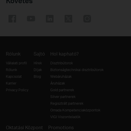
Követés
Rólunk
Sajtó
Hol kapható?
Vállalati profil
Hírek
Disztribútorok
Rólunk
Díjak
Biztonságtechnikai disztribútorok
Kapcsolat
Blog
Webáruházak
Karrier
Áruházak
Privacy Policy
Gold partnerek
Silver partnerek
Regisztrált partnerek
Omada Kompetenciaközpontok
VIGI Viszonteladók
Oktatási Központ
Promotions