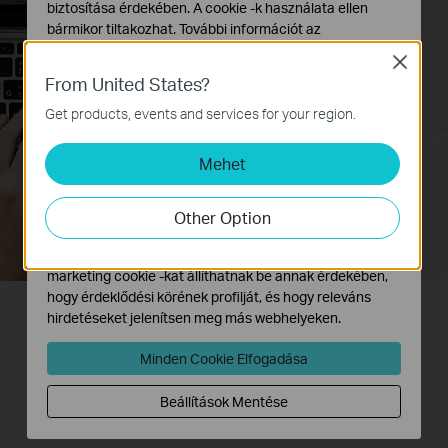
biztosítása érdekében. A cookie -k használata ellen
bármikor tiltakozhat. További információt az
adatvédelmi irányelveinkben
talál.
Close
From United States?
Alap Cookie-k
Ezek a cookie -k a webhely működéséhez szükségesek,
Get products, events and services for your region.
és nem tilthatók le a rendszereiben.
Mehet
Marketing és Elemző Cookie-k
Az elemző cookie -k lehetővé teszik számunkra, hogy
elemezzük weboldalunkon végzett tevékenységeit, hogy
Other Option
javítsuk és módosítsuk webhelyünk működését.
Hirdetési partnereink a weboldalunkon keresztül
marketing cookie -kat állíthatnak be annak érdekében,
hogy érdeklődési körének profilját, és hogy releváns
hirdetéseket jelenítsen meg más webhelyeken.
Wi-Fi Roaming - Ideális Választás
Minden Cookie Elfogadása
Az egyre növekvő számú, nyilvános
Beállítások Mentése
Wi-Fi hálózatok ismert hátránya – újra