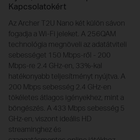
Kapcsolatokért
Az Archer T2U Nano két külön sávon
fogadja a Wi-Fi jeleket. A 256QAM
technológia megnöveli az adatátviteli
sebességet 150 Mbps-ről - 200
Mbps-re 2.4 GHz-en, 33%-kal
hatékonyabb teljesítményt nyújtva. A
200 Mbps sebesség 2.4 GHz-en
tökéletes átlagos igényekhez, mint a
böngészés. A 433 Mbps sebesség 5
GHz-en, viszont ideális HD
streaminghez és
szaggatásmentes online játékhoz.