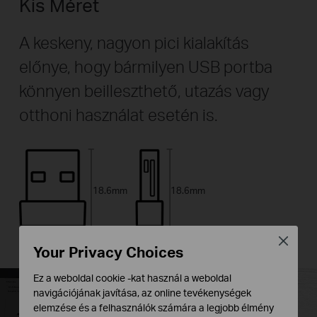
Kis Méret
A keskeny, nagyon pici kialakítás
előnye, hogy bármilyen USB portba
könnyen beilleszthető, utazás vagy
otthoni használat esetén is.
18.6mm
18.6mm
Close
15mm
7mm
Your Privacy Choices
Ez a weboldal cookie -kat használ a weboldal
navigációjának javítása, az online tevékenységek
elemzése és a felhasználók számára a legjobb élmény