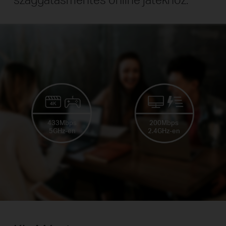
433Mbps
200Mbps
5GHz-en
2.4GHz-en