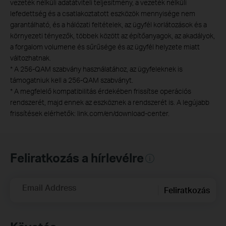
vezeték nélküli adatátviteli teljesítmény, a vezeték nélküli
lefedettség és a csatlakoztatott eszközök mennyisége nem
garantálható, és a hálózati feltételek, az ügyfél korlátozások és a
környezeti tényezők, többek között az építőanyagok, az akadályok,
a forgalom volumene és sűrűsége és az ügyfél helyzete miatt
változhatnak.
*
A 256-QAM szabvány használatához, az ügyfeleknek is
támogatniuk kell a 256-QAM szabványt.
*
A megfelelő kompatibilitás érdekében frissítse operációs
rendszerét, majd ennek az eszköznek a rendszerét is. A legújabb
frissítések elérhetők: link.com/en/download-center.
Feliratkozás a hírlevélre
Email Address
Feliratkozás