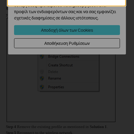
συνεργάτες, προκειμένου να δημιουργήσουν ένα
Step 3
Right click on
Wi-Fi
icon and locate on
Connect/Disconnect
,
then
προφίλ των ενδιαφερόντων σας και να σας εμφανίζει
you will
see the existing wireless network:
σχετικές διαφημίσεις σε άλλους ιστότοπους.
Αποδοχή όλων των Cookies
Αποθήκευση Ρυθμίσεων
Step 4
Remove the existing profile as mentioned in
Solution 1
.
Step 5
Reconnect to the wireless network.