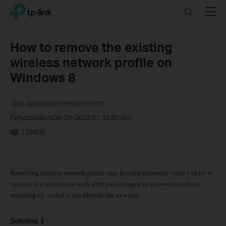
Click
Search
Menu
TP-Link, Reliably Smart
to
skip
the
How to remove the existing
navigation
wireless network profile on
bar
Windows 8
User Application Requirement
Ενημερομένα06-29-2022 01:32:50 AM
125608
Removing wireless network profile may become necessary when you try to
connect to a wireless network after you changed its password (without
renaming it), so that it can identify the new one.
Solution 1