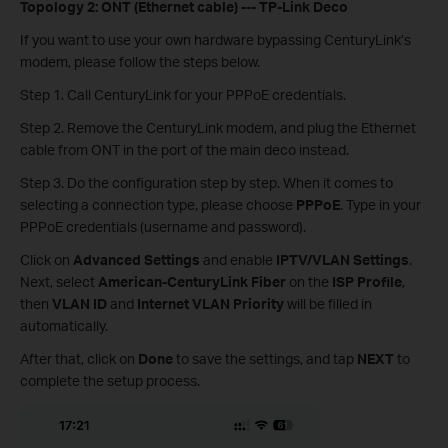
Topology 2: ONT (Ethernet cable) --- TP-Link Deco
If you want to use your own hardware bypassing CenturyLink’s
modem, please follow the steps below.
Step 1. Call CenturyLink for your PPPoE credentials.
Step 2. Remove the CenturyLink modem, and plug the Ethernet
cable from ONT in the port of the main deco instead.
Step 3. Do the configuration step by step. When it comes to
selecting a connection type, please choose
PPPoE
. Type in your
PPPoE credentials (username and password).
Click on
Advanced Settings
and enable
IPTV/VLAN Settings
.
Next, select
American-CenturyLink Fiber
on the
ISP Profile
,
then
VLAN ID
and
Internet VLAN Priority
will be filled in
automatically.
After that, click on
Done
to save the settings, and tap
NEXT
to
complete the setup process.