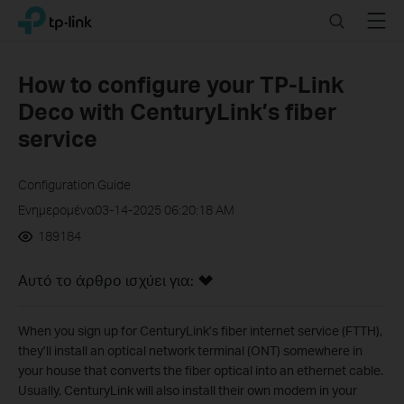
Click
Search
Menu
TP-Link, Reliably Smart
to
skip
the
How to configure your TP-Link
navigation
Deco with CenturyLink’s fiber
bar
service
Configuration Guide
Ενημερομένα03-14-2025 06:20:18 AM
189184
Αυτό το άρθρο ισχύει για:
When you sign up for CenturyLink’s fiber internet service (FTTH),
they’ll install an optical network terminal (ONT) somewhere in
your house that converts the fiber optical into an ethernet cable.
Usually, CenturyLink will also install their own modem in your