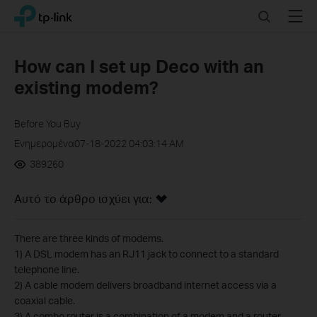
Click
Search
Menu
TP-Link, Reliably Smart
to
skip
the
How can I set up Deco with an
navigation
existing modem?
bar
Before You Buy
Ενημερομένα07-18-2022 04:03:14 AM
389260
Αυτό το άρθρο ισχύει για:
There are three kinds of modems.
1) A DSL modem has an RJ11 jack to connect to a standard
telephone line.
2) A cable modem delivers broadband internet access via a
coaxial cable.
3) A combo router is a combination of a modem and a router.