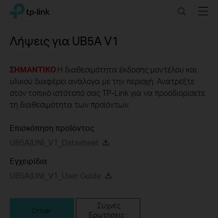
Click
Search
Menu
TP-Link, Reliably Smart
to
skip
the
Λήψεις για
UB5A
V1
navigation
bar
ΣΗΜΑΝΤΙΚΟ
:Η διαθεσιμότητα έκδοσης μοντέλου και
υλικού διαφέρει ανάλογα με την περιοχή. Ανατρέξτε
στον τοπικό ιστότοπό σας TP-Link για να προσδιορίσετε
τη διαθεσιμότητα των προϊόντων.
Επισκόπηση προϊόντος
UB5A(UN)_V1_Datasheet
Εγχειρίδια
UB5A(UN)_V1_User Guide
Συχνές
Driver
Ερωτήσεις