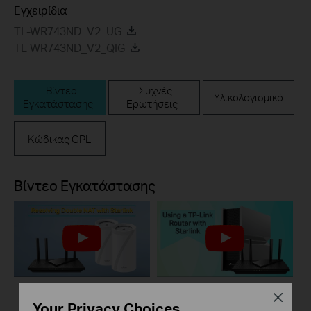
Εγχειρίδια
TL-WR743ND_V2_UG
TL-WR743ND_V2_QIG
Βίντεο
Συχνές
Υλικολογισμικό
Εγκατάστασης
Ερωτήσεις
Κώδικας GPL
Βίντεο Εγκατάστασης
Close
Your Privacy Choices
How to Resolve
How to Configure a