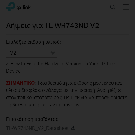
Click
Search
Menu
TP-Link, Reliably Smart
to
skip
the
Λήψεις για
TL-WR743ND
V2
navigation
bar
Επιλέξτε έκδοση υλικού:
V2
>
How to Find the Hardware Version on Your TP-Link
Device
ΣΗΜΑΝΤΙΚΟ
:Η διαθεσιμότητα έκδοσης μοντέλου και
υλικού διαφέρει ανάλογα με την περιοχή. Ανατρέξτε
στον τοπικό ιστότοπό σας TP-Link για να προσδιορίσετε
τη διαθεσιμότητα των προϊόντων.
Επισκόπηση προϊόντος
TL-WR743ND_V2_Datasheet