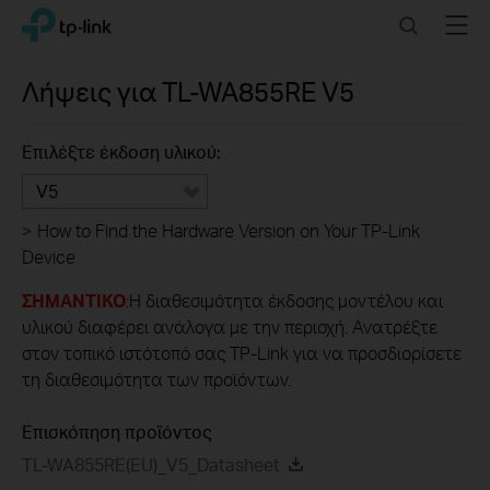
Click
Search
Menu
TP-Link, Reliably Smart
to
skip
the
Λήψεις για
TL-WA855RE
V5
navigation
bar
Επιλέξτε έκδοση υλικού:
V5
>
How to Find the Hardware Version on Your TP-Link
Device
ΣΗΜΑΝΤΙΚΟ
:Η διαθεσιμότητα έκδοσης μοντέλου και
υλικού διαφέρει ανάλογα με την περιοχή. Ανατρέξτε
στον τοπικό ιστότοπό σας TP-Link για να προσδιορίσετε
τη διαθεσιμότητα των προϊόντων.
Επισκόπηση προϊόντος
TL-WA855RE(EU)_V5_Datasheet