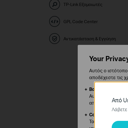
TP-Link Εξομοιωτές
GPL Code Center
Αντικατάσταση & Εγγύηση
Your Privac
Αυτός ο ιστότοπος
αποδέχεστε τις χ
Βασικά Cookies
Αυτά τα cookie εί
Από Un
απενεργοποιηθού
Λάβετε 
Cookies Ανάλυση
Τα cookie ανάλυσ