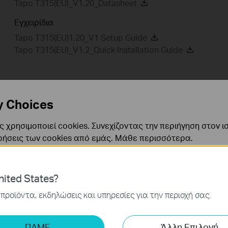
Tapo T315(EU)_V1.20_Datasheet
Εγχειρίδια
Tapo T315(EU)1.20_V1 Setup Guide
Tapo T315(EU)_V1.2_Quick Installation Guide
Βίντεο
y Choices
Συχνές Ερωτήσεις
A
Εγκατάστασης
 χρησιμοποιεί cookies. Συνεχίζοντας την περιήγηση στον ι
Βίντεο Εγκατάστασης
ρήσεις των cookies από εμάς.
Μάθε περισσότερα
.
ναι απαραίτητα για τη λειτουργία του ιστότοπου και δεν μ
ited States?
ν στα συστήματά σας.
προϊόντα, εκδηλώσεις και υπηρεσίες για την περιοχή σας.
ς και Μάρκετινγκ
ης μας δίνουν τη δυνατότητα να αναλύσουμε τις δραστηρι
ΠΑΜΕ
Άλλη Επιλογή