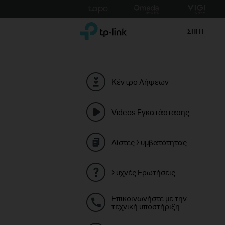
Click
to
TP-Link, Reliably Smart
skip
ΣΠΙΤΙ
the
navigation
bar
Κέντρο Λήψεων
Videos Εγκατάστασης
Λίστες Συμβατότητας
Συχνές Ερωτήσεις
Επικοινωνήστε με την
τεχνική υποστήριξη