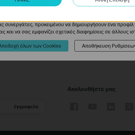
 να βελτιώσουμε και να προσαρμόσουμε τη λειτουργικότητα
How to Set Up Your Tapo Smart
cookie μπορούν να ρυθμιστούν μέσω του ιστότοπού μας απ
Temperature and Humidity Monitor:
ας συνεργάτες, προκειμένου να δημιουργήσουν ένα προφίλ
Tapo T315
ς και να σας εμφανίζει σχετικές διαφημίσεις σε άλλους ι
Αποδοχή όλων των Cookies
Αποθήκευση Ρυθμίσεω
Ακολουθήστε μας
Εγγραφείτε