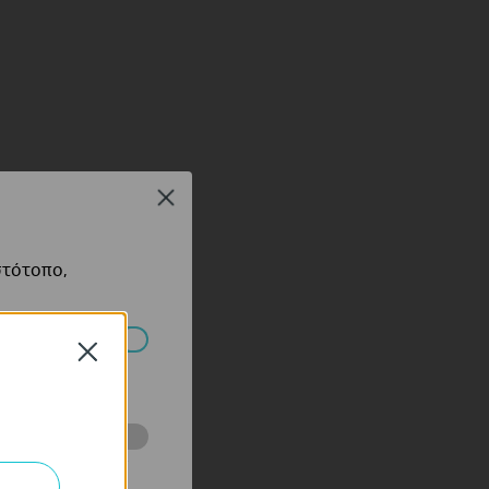
Close
pps
στότοπο,
Close
πορούν να
ότητές σας στον