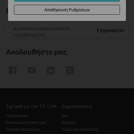
Εγγραφή
Αποθήκευση Ρυθμίσεων
Διεύθυνση ηλεκτρονικού
Εγγραφείτε
ταχυδρομείου
Ακολουθήστε μας
Σχετικά με την TP-Link
Δημοσιεύσεις
Πληροφορίες
Νέα
Επικοινωνήστε Μαζί μας
Βραβεία
Πολιτική Απορρήτου
Συμβουλές Ασφάλειας