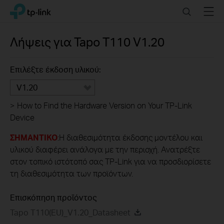
Click
Search
Menu
TP-Link, Reliably Smart
to
skip
the
Λήψεις για
Tapo T110
V1.20
navigation
bar
Επιλέξτε έκδοση υλικού:
V1.20
>
How to Find the Hardware Version on Your TP-Link
Device
ΣΗΜΑΝΤΙΚΟ
:Η διαθεσιμότητα έκδοσης μοντέλου και
υλικού διαφέρει ανάλογα με την περιοχή. Ανατρέξτε
στον τοπικό ιστότοπό σας TP-Link για να προσδιορίσετε
τη διαθεσιμότητα των προϊόντων.
Επισκόπηση προϊόντος
Tapo T110(EU)_V1.20_Datasheet