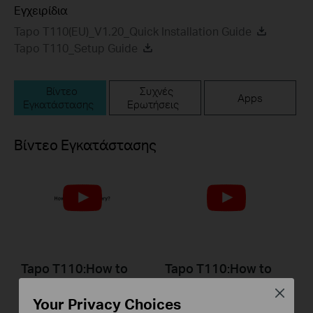
Εγχειρίδια
Tapo T110(EU)_V1.20_Quick Installation Guide
Tapo T110_Setup Guide
Βίντεο
Συχνές
Apps
Εγκατάστασης
Ερωτήσεις
Βίντεο Εγκατάστασης
Tapo T110:How to
Tapo T110:How to
Replace Battery
Reset
Close
Your Privacy Choices