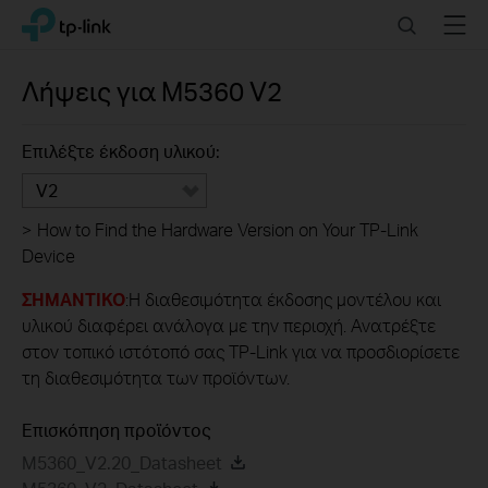
Click
Search
Menu
TP-Link, Reliably Smart
to
skip
the
Λήψεις για
M5360
V2
navigation
bar
Επιλέξτε έκδοση υλικού:
V2
>
How to Find the Hardware Version on Your TP-Link
Device
ΣΗΜΑΝΤΙΚΟ
:Η διαθεσιμότητα έκδοσης μοντέλου και
υλικού διαφέρει ανάλογα με την περιοχή. Ανατρέξτε
στον τοπικό ιστότοπό σας TP-Link για να προσδιορίσετε
τη διαθεσιμότητα των προϊόντων.
Επισκόπηση προϊόντος
M5360_V2.20_Datasheet