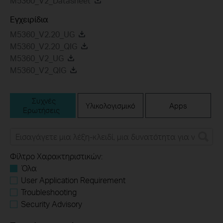
M5360_V2_Datasheet
Εγχειρίδια
M5360_V2.20_UG
M5360_V2.20_QIG
M5360_V2_UG
M5360_V2_QIG
Συχνές
Υλικολογισμικό
Apps
Ερωτήσεις
Φίλτρο Χαρακτηριστικών:
Όλα
User Application Requirement
Troubleshooting
Security Advisory