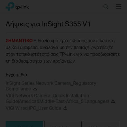
Click
Search
Menu
TP-Link, Reliably Smart
to
skip
the
Λήψεις για
InSight S355
V1
navigation
bar
ΣΗΜΑΝΤΙΚΟ
:Η διαθεσιμότητα έκδοσης μοντέλου και
υλικού διαφέρει ανάλογα με την περιοχή. Ανατρέξτε
στον τοπικό ιστότοπό σας TP-Link για να προσδιορίσετε
τη διαθεσιμότητα των προϊόντων.
Εγχειρίδια
InSight Series Network Camera_Regulatory
Compliance
VIGI Network Camera_Quick Installation
Guide(America&Middle-East-Africa_5 Languages)
VIGI Wired IPC_User Guide