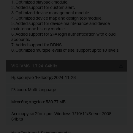
1. Optimized playback module.
2. Added support for custom alert.
3. Optimized device management module.
4. Optimized device map and design tool module.
5. Added support for device maintenance and device
maintenance history module.
6. Added support for 2FA login authentication with cloud
accounts.
7. Added support for DDNS.
8. Optimized multiple levels of site, support up to 10 levels.
VIGI VMS_1.7.24_64bits
Ημερομηνία Έκδοσης:
2024-11-28
Γλώσσα:
Multi-language
Μέγεθος αρχείου:
530.77 MB
Λειτουργικό Σύστημα : Windows 7/10/11/Server 2008
64bits
New Features& Enhancements :