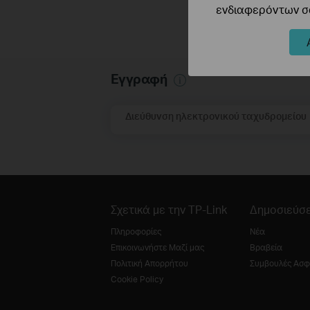
ενδιαφερόντων σα
Εγγραφή
Διεύθυνση ηλεκτρονικού ταχυδρομείου
Σχετικά με την TP-Link
Δημοσιεύσε
Πληροφορίες
Νέα
Επικοινωνήστε Μαζί μας
Βραβεία
Πολιτική Απορρήτου
Συμβουλές Ασφ
Cookie Policy