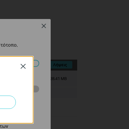
Close
στότοπο,
Λήψεις
Close
πορούν να
Μέγεθος αρχείου:
28.41 MB
ότητές σας στον
 του ιστότοπού
ό τους
 των