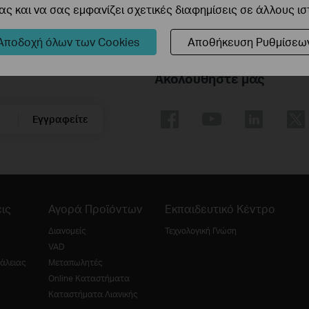
ς και να σας εμφανίζει σχετικές διαφημίσεις σε άλλους ι
Αποδοχή όλων των Cookies
Αποθήκευση Ρυθμίσεω
Ακολουθήστε μας
Εγγραφείτε
ις
Αγορά Προϊόντων
Εκπαιδευτικό Κέντρο
Διανομείς
Τεχνολογική Γνώση
VAD
άλειας
Μεταπωλητές
Online Καταστήματα
Καταστήματα Λιανικής