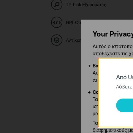
TP-Link Εξομοιωτές
GPL Code Center
Your Privac
Αντικατάσταση & Εγγύηση
Αυτός ο ιστότοπος
αποδέχεστε τις χ
Βασικά Cookies
Αυτά τα cookie εί
Από Un
απενεργοποιηθού
Λάβετε 
Cookies Ανάλυση
Τα cookie ανάλυσ
ιστότοπό μας για
μας.
Τα διαφημιστικά 
διαφημιστικούς μ