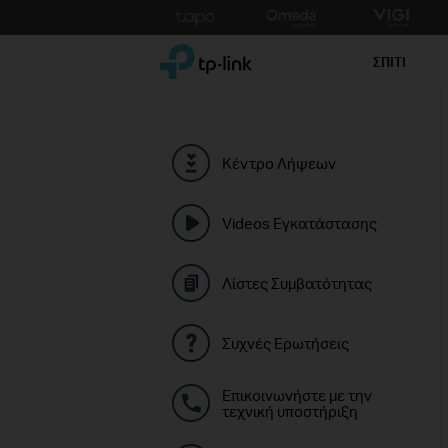
Click
to
TP-Link, Reliably Smart
skip
ΣΠΙΤΙ
the
navigation
bar
Κέντρο Λήψεων
Videos Εγκατάστασης
Λίστες Συμβατότητας
Συχνές Ερωτήσεις
Επικοινωνήστε με την
τεχνική υποστήριξη