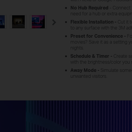
No Hub Required
- Connect 
need for a hub or extra equip
Flexible Installation -
Cut it 
to any surface with the 3M ad
Preset for Convenience -
Fou
movies? Save it as a setting y
nights.
Schedule & Timer -
Create s
with the brightness/color you 
Away Mode -
Simulate someo
unwanted visitors.