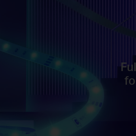
Fu
fo