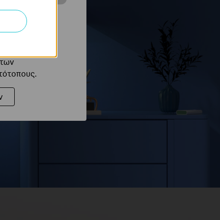
ότητές σας στον
 του ιστότοπού
ό τους
 των
στότοπους.
ν