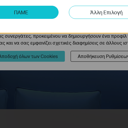
ης μας δίνουν τη δυνατότητα να αναλύσουμε τις δραστηρι
ΠΑΜΕ
Άλλη Επιλογή
 να βελτιώσουμε και να προσαρμόσουμε τη λειτουργικότητα
2100
mcd max
cookie μπορούν να ρυθμιστούν μέσω του ιστότοπού μας απ
ας συνεργάτες, προκειμένου να δημιουργήσουν ένα προφίλ
Luminous
ς και να σας εμφανίζει σχετικές διαφημίσεις σε άλλους ι
intensity
Αποδοχή όλων των Cookies
Αποθήκευση Ρυθμίσεω