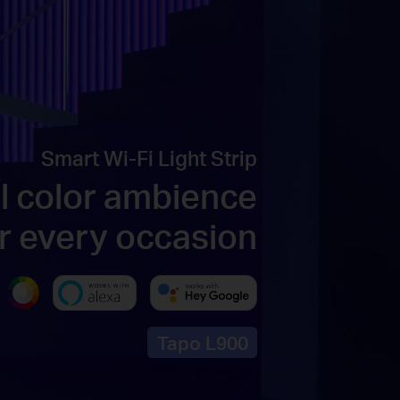
Smart Wi-Fi Light Strip
ll color ambience
r every occasion
Tapo L900