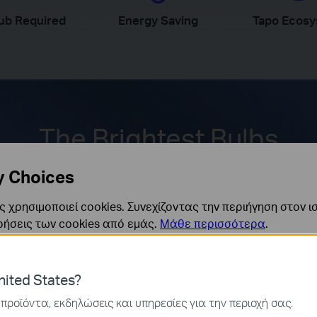
ub Required
Energy Saving
Tapo Ecos
The Brightest Bulbs
y Choices
one else.They are built to last for over five and a half years of cons
competitors.
 χρησιμοποιεί cookies. Συνεχίζοντας την περιήγηση στον ι
ρήσεις των cookies από εμάς.
Μάθε περισσότερα
.
25000
ναι απαραίτητα για τη λειτουργία του ιστότοπου και δεν μ
hours
ited States?
ν στα συστήματά σας.
Lifespan
προϊόντα, εκδηλώσεις και υπηρεσίες για την περιοχή σας.
ς και Μάρκετινγκ