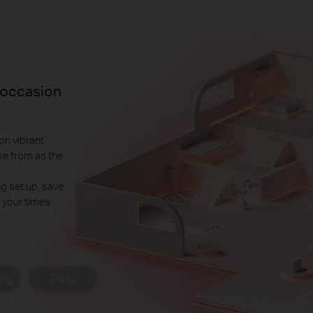
 occasion
ion vibrant
se from as the
g set up, save
r your times
ing
Party