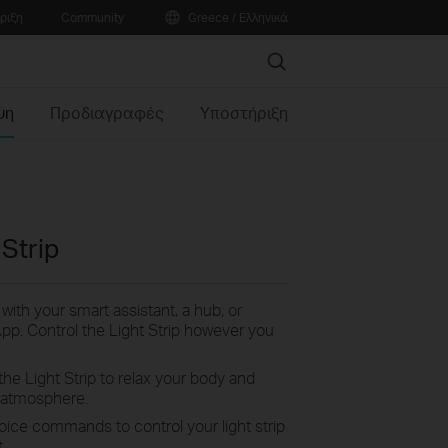
ριξη
Community
Greece / Ελληνικά
Search
ψη
Προδιαγραφές
Υποστήριξη
 Strip
t with your smart assistant, a hub, or
App. Control the Light Strip however you
 the Light Strip to relax your body and
 atmosphere.
oice commands to control your light strip
.