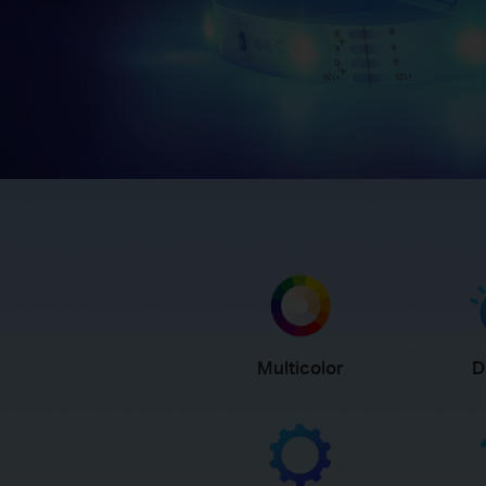
Multicolor
D