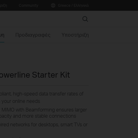
ριξη
Community
Greece / Ελληνικά
Search
ψη
Προδιαγραφές
Υποστήριξη
werline Starter Kit
ant, high-speed data transfer rates of
ll your online needs
2 MIMO with Beamforming ensures larger
apacity and more stable connections
wired networks for desktops, smart TVs or