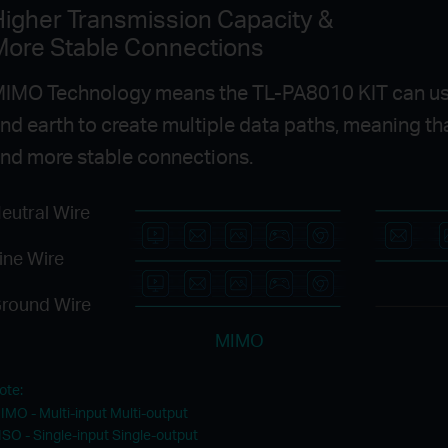
Higher Transmission Capacity &
More Stable Connections
IMO Technology means the TL-PA8010 KIT can use th
nd earth to create multiple data paths, meaning th
nd more stable connections.
eutral Wire
ine Wire
round Wire
MIMO
ote:
IMO - Multi-input Multi-output
ISO - Single-input Single-output