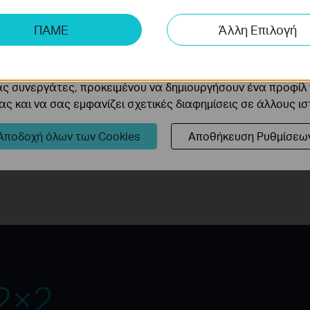
aming and large file transfers.
ης μας δίνουν τη δυνατότητα να αναλύσουμε τις δραστηρι
ΠΑΜΕ
Άλλη Επιλογή
 να βελτιώσουμε και να προσαρμόσουμε τη λειτουργικότητα
The MIMO functionality within HomePlug AV2 significantly improves
specially during peak periods.
cookie μπορούν να ρυθμιστούν μέσω του ιστότοπού μας απ
ας συνεργάτες, προκειμένου να δημιουργήσουν ένα προφίλ
ς και να σας εμφανίζει σχετικές διαφημίσεις σε άλλους ι
Αποδοχή όλων των Cookies
Αποθήκευση Ρυθμίσεω