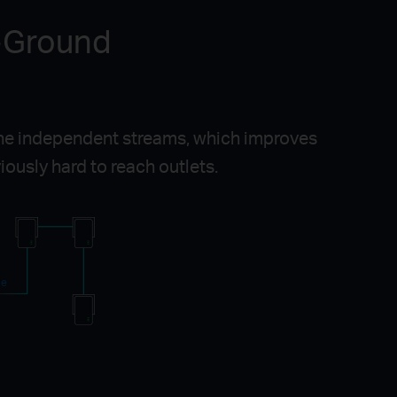
e-Ground
e independent streams, which improves
ously hard to reach outlets.
ce