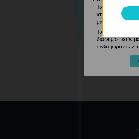
g
Τα cookie ανάλυσ
ιστότοπό μας για
*
μας.
e
Τα διαφημιστικά 
διαφημιστικούς μ
ενδιαφερόντων σα