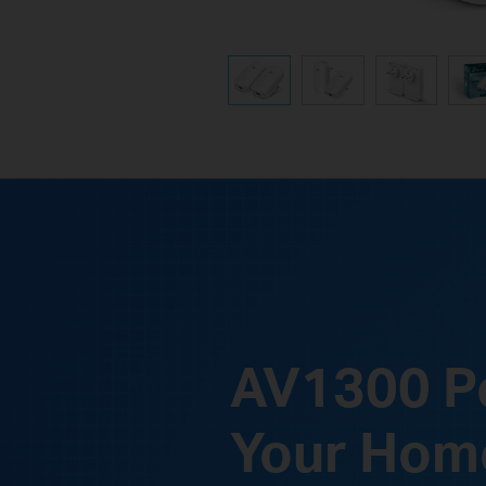
AV1300
Po
Your Hom