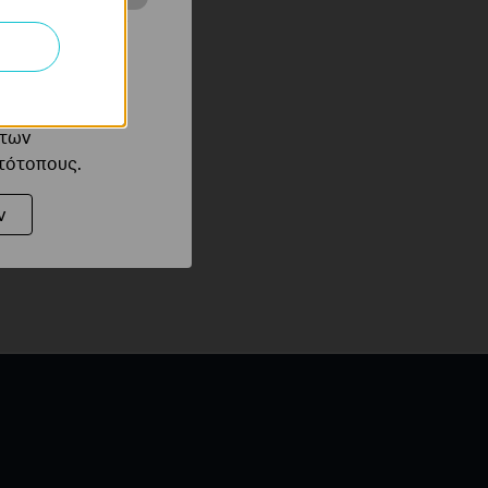
ότητές σας στον
 του ιστότοπού
 data transfer rates
ό τους
 των
στότοπους.
ν