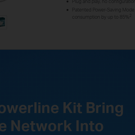
Plug and play, no configuratio
Patented Power-Saving Mode 
2
consumption by up to 85%
werline Kit
Bring
e Network Into