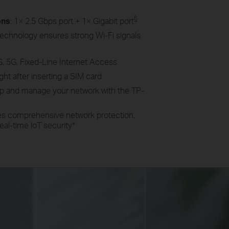
§
ons
: 1× 2.5 Gbps port + 1× Gigabit port
echnology ensures strong Wi-Fi signals
G, 5G, Fixed-Line Internet Access
ght after inserting a SIM card
 up and manage your network with the TP-
des comprehensive network protection,
eal-time loT security
*