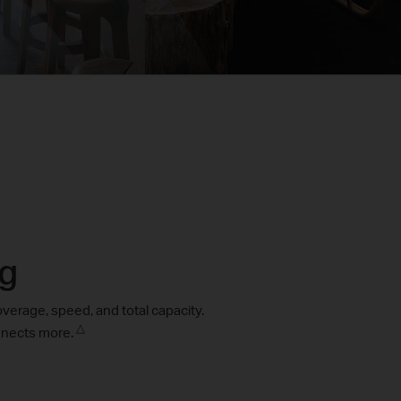
ng
verage, speed, and total capacity.
△
onnects more.