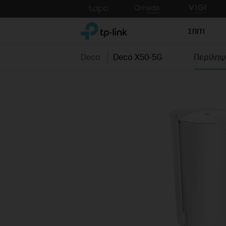
Click
to
TP-Link, Reliably Smart
skip
ΣΠΙΤΙ
the
navigation
Deco
Deco X50-5G
Περίληψ
bar