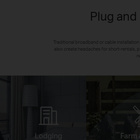
Plug and
Traditional broadband or cable installati
also create headaches for short-rentals,
n
Lodging
Farm 