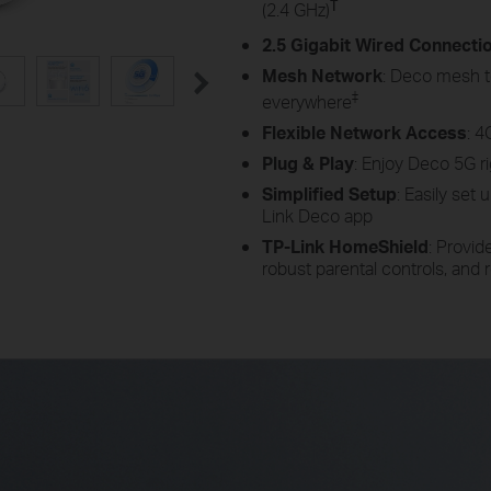
†
(2.4 GHz)
2.5 Gigabit Wired Connecti
Mesh Network
: Deco mesh t
‡
everywhere
Flexible Network Access
: 4
Plug & Play
: Enjoy Deco 5G ri
Simplified Setup
: Easily set
Link Deco app
TP-Link HomeShield
: Provi
robust parental controls, and r