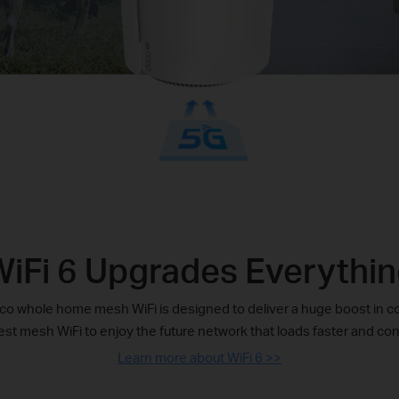
iFi 6 Upgrades Everythi
o whole home mesh WiFi is designed to deliver a huge boost in co
test mesh WiFi to enjoy the future network that loads faster and c
Learn more about WiFi 6 >>