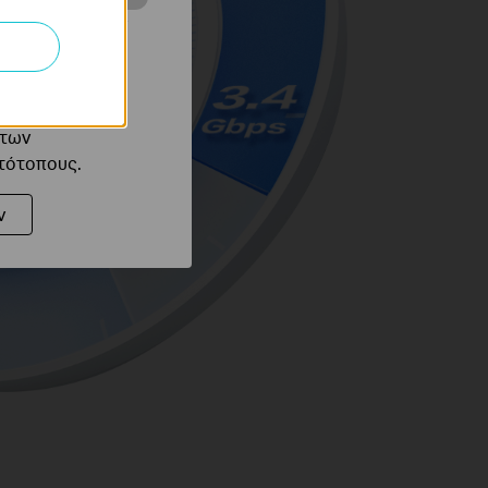
ότητές σας στον
 του ιστότοπού
ό τους
 των
στότοπους.
ν