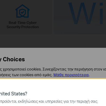
Real-Time Cyber
Security Protection
y Choices
 χρησιμοποιεί cookies. Συνεχίζοντας την περιήγηση στον ι
ρήσεις των cookies από εμάς.
Μάθε περισσότερα
.
ity
ναι απαραίτητα για τη λειτουργία του ιστότοπου και δεν μ
ited States?
ν στα συστήματά σας.
προϊόντα, εκδηλώσεις και υπηρεσίες για την περιοχή σας.
ore, 5G technologies brings fast
ς και Μάρκετινγκ