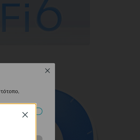
Close
στότοπο,
Close
πορούν να