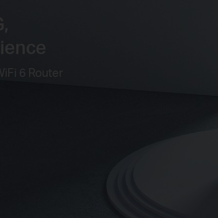
,
rience
Fi 6 Router