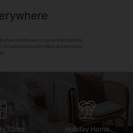
verywhere
 suburban warehouse. Long contract periods
X50-5G ensures a comfortable and no-block
t!
y Store
Holiday Home