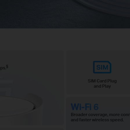
§
ps.
SIM Card Plug
and Play
Wi-Fi 6
Broader coverage, more conn
and faster wireless speed.