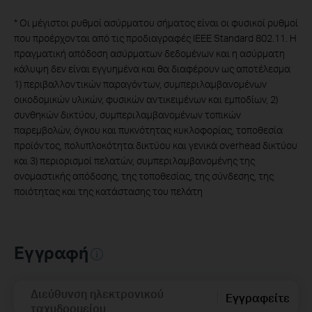
*
Οι μέγιστοι ρυθμοί ασύρματου σήματος είναι οι φυσικοί ρυθμοί
που προέρχονται από τις προδιαγραφές IEEE Standard 802.11. Η
πραγματική απόδοση ασύρματων δεδομένων και η ασύρματη
κάλυψη δεν είναι εγγυημένα και θα διαφέρουν ως αποτέλεσμα
1) περιβαλλοντικών παραγόντων, συμπεριλαμβανομένων
οικοδομικών υλικών, φυσικών αντικειμένων και εμποδίων, 2)
συνθηκών δικτύου, συμπεριλαμβανομένων τοπικών
παρεμβολών, όγκου και πυκνότητας κυκλοφορίας, τοποθεσία
προϊόντος, πολυπλοκότητα δικτύου και γενικά overhead δικτύου
και 3) περιορισμοί πελατών, συμπεριλαμβανομένης της
ονομαστικής απόδοσης, της τοποθεσίας, της σύνδεσης, της
ποιότητας και της κατάστασης του πελάτη
Εγγραφή
Διεύθυνση ηλεκτρονικού
Εγγραφείτε
ταχυδρομείου