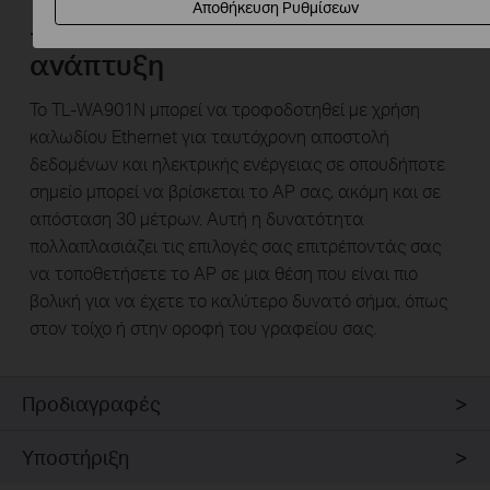
Αποθήκευση Ρυθμίσεων
-Περισσότερη ευέλικτη
ανάπτυξη
Το TL-WA901N μπορεί να τροφοδοτηθεί με χρήση
καλωδίου Ethernet για ταυτόχρονη αποστολή
δεδομένων και ηλεκτρικής ενέργειας σε οπουδήποτε
σημείο μπορεί να βρίσκεται το AP σας, ακόμη και σε
απόσταση 30 μέτρων. Αυτή η δυνατότητα
πολλαπλασιάζει τις επιλογές σας επιτρέποντάς σας
να τοποθετήσετε το AP σε μια θέση που είναι πιο
βολική για να έχετε το καλύτερο δυνατό σήμα, όπως
στον τοίχο ή στην οροφή του γραφείου σας.
Προδιαγραφές
Υποστήριξη