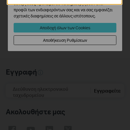
συνεργάτες, προκειμένου να δημιουργήσουν ένα
προφίλ των ενδιαφερόντων σας και να σας εμφανίζει
In Client mode, the access point connects your wired devices to a wireless network. This mode is suitable when you have a wired device with an Ethernet port and no wireless capability, for example, a smart TV, media player, or game console and you want to connect it to the internet wirelessly.
In Range Extender mode, the access point extends the range of an existing Wi-Fi network. This mode is suitable when you are in a Wi-Fi dead-zone or a place with weak wireless signal, and you want to have a larger effective range of the wireless signal throughout your home or office.
σχετικές διαφημίσεις σε άλλους ιστότοπους.
More
More
Αποδοχή όλων των Cookies
Αποθήκευση Ρυθμίσεων
Εγγραφή
Διεύθυνση ηλεκτρονικού
Εγγραφείτε
ταχυδρομείου
Ακολουθήστε μας