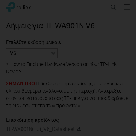
Click
Search
Menu
TP-Link, Reliably Smart
to
skip
the
Λήψεις για
TL-WA901N
V6
navigation
bar
Επιλέξτε έκδοση υλικού:
V6
>
How to Find the Hardware Version on Your TP-Link
Device
ΣΗΜΑΝΤΙΚΟ
:Η διαθεσιμότητα έκδοσης μοντέλου και
υλικού διαφέρει ανάλογα με την περιοχή. Ανατρέξτε
στον τοπικό ιστότοπό σας TP-Link για να προσδιορίσετε
τη διαθεσιμότητα των προϊόντων.
Επισκόπηση προϊόντος
TL-WA901N(EU)_V6_Datasheet