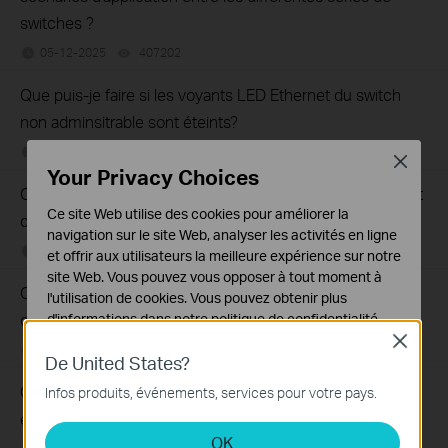
switches ?
05-12-2025
407202
views
Que puis-je faire si les voyants LED Ethernet du switch
non adminsitrable sont éteints?
02-08-2021
415709
views
Close
Your Privacy Choices
Que puis-je faire si mon PC ne fonctionne pas lorsqu'il est
Ce site Web utilise des cookies pour améliorer la
connecté au switch non administrable par câble?
navigation sur le site Web, analyser les activités en ligne
02-08-2021
317015
views
et offrir aux utilisateurs la meilleure expérience sur notre
site Web. Vous pouvez vous opposer à tout moment à
Que puis-je faire si la vitesse est lente lorsque le PC est
l'utilisation de cookies. Vous pouvez obtenir plus
connecté au switch non administrable
d'informations dans notre
politique de confidentialité
.
Close
08-18-2023
359119
views
Cookies basiques
De United States?
Ces cookies sont nécessaires au fonctionnement du
Que dois-je faire si mon accès Internet depuis le switch
Infos produits, événements, services pour votre pays.
site Web et ne peuvent pas être désactivés dans vos
est instable ?
systèmes.
OK