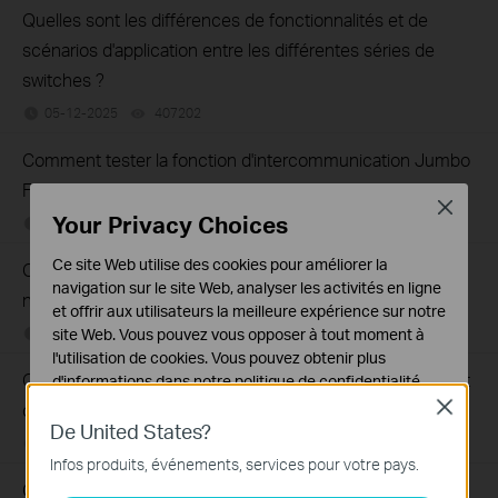
Quelles sont les différences de fonctionnalités et de
scénarios d'application entre les différentes séries de
switches ?
05-12-2025
407202
views
Comment tester la fonction d'intercommunication Jumbo
Frame sur les commutateurs TP-Link?
Close
Your Privacy Choices
09-04-2020
287587
views
Ce site Web utilise des cookies pour améliorer la
Que puis-je faire si les voyants LED Ethernet du switch
navigation sur le site Web, analyser les activités en ligne
non adminsitrable sont éteints?
et offrir aux utilisateurs la meilleure expérience sur notre
02-08-2021
415709
views
site Web. Vous pouvez vous opposer à tout moment à
l'utilisation de cookies. Vous pouvez obtenir plus
Que puis-je faire si mon PC ne fonctionne pas lorsqu'il est
d'informations dans notre
politique de confidentialité
.
Close
connecté au switch non administrable par câble?
Cookies basiques
De United States?
02-08-2021
317015
views
Ces cookies sont nécessaires au fonctionnement du
Infos produits, événements, services pour votre pays.
site Web et ne peuvent pas être désactivés dans vos
Que puis-je faire si la vitesse est lente lorsque le PC est
systèmes.