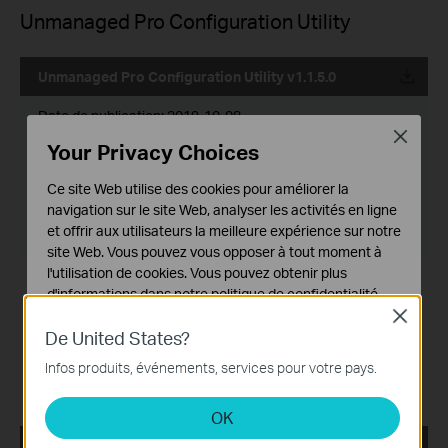
Unmanaged Pro Configuration Utility
Unmanaged Pro Configuration Utility v1.1.5.0
Date de publication:
2019-10-08
Close
Your Privacy Choices
Langue:
Anglais
Ce site Web utilise des cookies pour améliorer la
Taille du fichier:
55.96 MB
navigation sur le site Web, analyser les activités en ligne
et offrir aux utilisateurs la meilleure expérience sur notre
Système d'Exploitation: Win7/8/8.1/10
site Web. Vous pouvez vous opposer à tout moment à
l'utilisation de cookies. Vous pouvez obtenir plus
Enhancement:
d'informations dans notre
politique de confidentialité
.
Optimized the system compatibility
Close
Notes:
Cookies basiques
De United States?
For TL-SG1218MPE V1, TL-SG105E(UN)_V1/V2/V3/V4, TL-
Ces cookies sont nécessaires au fonctionnement du
SG108E(UN)_V1/V2/V3/V4, TL-SG108PE(UN)_V1/V2, TL-
Infos produits, événements, services pour votre pays.
site Web et ne peuvent pas être désactivés dans vos
SG1016PE_V1, TL-SG1016DE_V1/V2/V3, TL-
SG1024DE_V1/V2/V3.
systèmes.
OK
Cookies d'analyse et marketing
Unmanaged Pro Configuration Utility v1.1.4.0