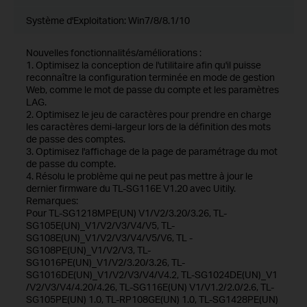
Système d'Exploitation: Win7/8/8.1/10
Nouvelles fonctionnalités/améliorations :
1. Optimisez la conception de l'utilitaire afin qu'il puisse
reconnaître la configuration terminée en mode de gestion
Web, comme le mot de passe du compte et les paramètres
LAG.
2. Optimisez le jeu de caractères pour prendre en charge
les caractères demi-largeur lors de la définition des mots
de passe des comptes.
3. Optimisez l'affichage de la page de paramétrage du mot
de passe du compte.
4. Résolu le problème qui ne peut pas mettre à jour le
dernier firmware du TL-SG116E V1.20 avec Uitily.
Remarques:
Pour TL-SG1218MPE(UN) V1/V2/3.20/3.26, TL-
SG105E(UN)_V1/V2/V3/V4/V5, TL-
SG108E(UN)_V1/V2/V3/V4/V5/V6, TL -
SG108PE(UN)_V1/V2/V3, TL-
SG1016PE(UN)_V1/V2/3.20/3.26, TL-
SG1016DE(UN)_V1/V2/V3/V4/V4.2, TL-SG1024DE(UN)_V1
/V2/V3/V4/4.20/4.26, TL-SG116E(UN) V1/V1.2/2.0/2.6, TL-
SG105PE(UN) 1.0, TL-RP108GE(UN) 1.0, TL-SG1428PE(UN)