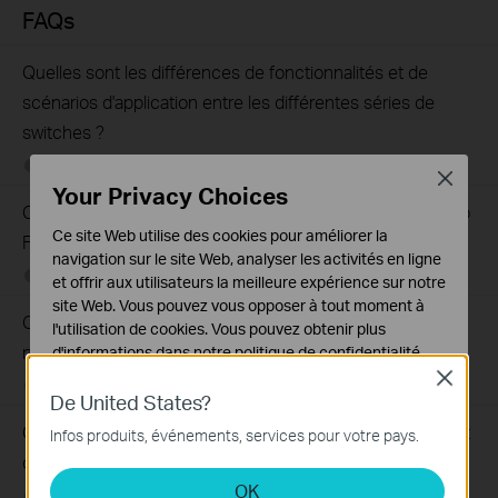
FAQs
Quelles sont les différences de fonctionnalités et de
scénarios d'application entre les différentes séries de
switches ?
05-12-2025
407202
views
Close
Your Privacy Choices
Comment tester la fonction d'intercommunication Jumbo
Ce site Web utilise des cookies pour améliorer la
Frame sur les commutateurs TP-Link?
navigation sur le site Web, analyser les activités en ligne
09-04-2020
287587
views
et offrir aux utilisateurs la meilleure expérience sur notre
site Web. Vous pouvez vous opposer à tout moment à
Que puis-je faire si les voyants LED Ethernet du switch
l'utilisation de cookies. Vous pouvez obtenir plus
non adminsitrable sont éteints?
d'informations dans notre
politique de confidentialité
.
Close
02-08-2021
415708
views
Cookies basiques
De United States?
Ces cookies sont nécessaires au fonctionnement du
Que puis-je faire si mon PC ne fonctionne pas lorsqu'il est
Infos produits, événements, services pour votre pays.
site Web et ne peuvent pas être désactivés dans vos
connecté au switch non administrable par câble?
systèmes.
OK
02-08-2021
317015
views