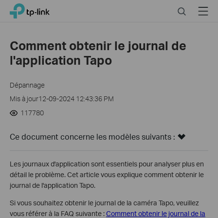
Click
Search
Menu
TP-Link, Reliably Smart
to
skip
the
Comment obtenir le journal de
navigation
l'application Tapo
bar
Dépannage
Mis à jour12-09-2024 12:43:36 PM
117780
Ce document concerne les modèles suivants :
Les journaux d'application sont essentiels pour analyser plus en
détail le problème. Cet article vous explique comment obtenir le
journal de l'application Tapo.
Si vous souhaitez obtenir le journal de la caméra Tapo, veuillez
vous référer à la FAQ suivante :
Comment obtenir le journal de la