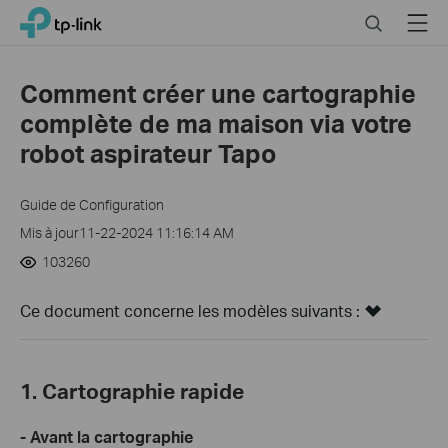
Click
Search
Menu
TP-Link, Reliably Smart
to
skip
the
​​​​​​​Comment créer une cartographie
navigation
complète de ma maison via votre
bar
robot aspirateur Tapo
Guide de Configuration
Mis à jour11-22-2024 11:16:14 AM
103260
Ce document concerne les modèles suivants :
1. Cartographie rapide
- Avant la cartographie