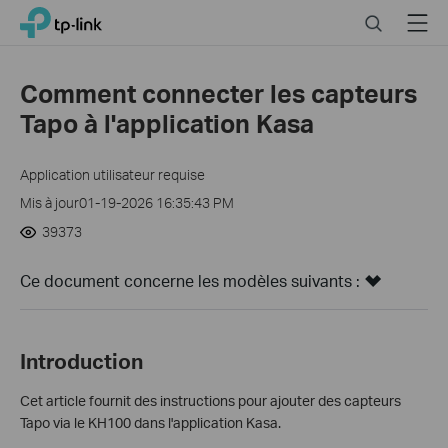
Click
Search
Menu
TP-Link, Reliably Smart
to
skip
the
Comment connecter les capteurs
navigation
Tapo à l'application Kasa
bar
Application utilisateur requise
Mis à jour01-19-2026 16:35:43 PM
39373
Ce document concerne les modèles suivants :
Introduction
Cet article fournit des instructions pour ajouter des capteurs
Tapo via le KH100 dans l'application Kasa.