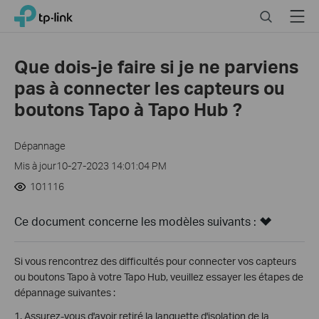
Click
Search
Menu
TP-Link, Reliably Smart
to
skip
the
Que dois-je faire si je ne parviens
navigation
pas à connecter les capteurs ou
bar
boutons Tapo à Tapo Hub ?
Dépannage
Mis à jour10-27-2023 14:01:04 PM
101116
Ce document concerne les modèles suivants :
Si vous rencontrez des difficultés pour connecter vos capteurs
ou boutons Tapo à votre Tapo Hub, veuillez essayer les étapes de
dépannage suivantes :
1. Assurez-vous d'avoir retiré la languette d'isolation de la