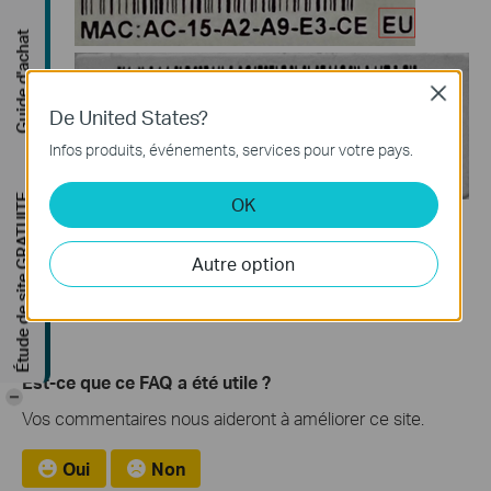
Guide d'achat
Close
De United States?
Infos produits, événements, services pour votre pays.
Étude de site GRATUITE
OK
Si vous rencontrez toujours des difficultés pour
connecter vos capteurs ou boutons Tapo au Tapo Hub,
Autre option
veuillez contacter l'assistance TP-Link pour obtenir de
l'aide.
Est-ce que ce FAQ a été utile ?
-
Vos commentaires nous aideront à améliorer ce site.
Oui
Non