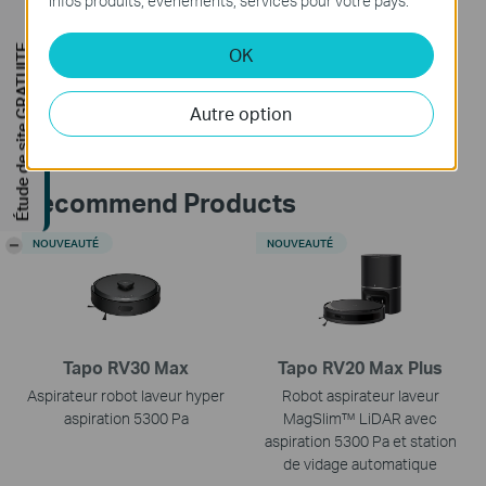
Infos produits, événements, services pour votre pays.
Est-ce que ce FAQ a été utile ?
Vos commentaires nous aideront à améliorer ce site.
Étude de site GRATUITE
OK
Oui
Non
Autre option
Recommend Products
-
NOUVEAUTÉ
NOUVEAUTÉ
Tapo RV30 Max
Tapo RV20 Max Plus
Aspirateur robot laveur hyper
Robot aspirateur laveur
aspiration 5300 Pa
MagSlim™ LiDAR avec
aspiration 5300 Pa et station
de vidage automatique