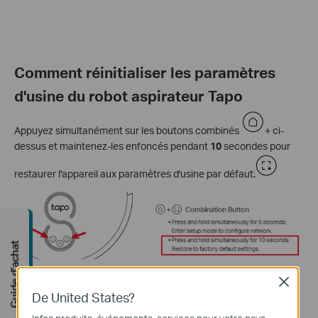
Comment
réinitialiser les paramètres
d'usine du robot aspirateur Tapo
Appuyez simultanément sur les boutons combinés
+ ci-
dessus et maintenez-les enfoncés pendant
10
secondes pour
restaurer l'appareil aux paramètres d'usine par défaut.
Guide d'achat
Close
De United States?