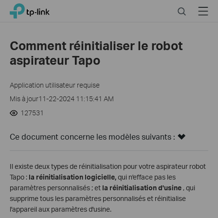
Click
Search
Menu
TP-Link, Reliably Smart
to
skip
the
Comment réinitialiser le robot
navigation
aspirateur Tapo
bar
Application utilisateur requise
Mis à jour11-22-2024 11:15:41 AM
127531
Ce document concerne les modèles suivants :
Il existe deux types de réinitialisation pour votre aspirateur robot
Tapo :
la réinitialisation logicielle,
qui n'efface pas les
paramètres personnalisés ; et
la réinitialisation d'usine
, qui
supprime tous les paramètres personnalisés et réinitialise
l'appareil aux paramètres d'usine.