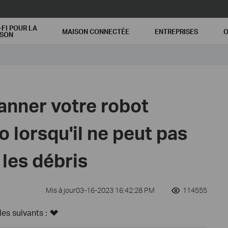
-FI POUR LA
MAISON CONNECTÉE
ENTREPRISES
O
ISON
nner votre robot
o lorsqu'il ne peut pas
les débris
Mis à jour03-16-2023 16:42:28 PM
114555
s suivants :