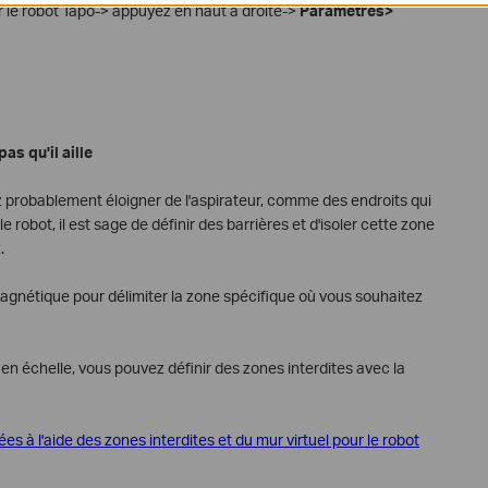
r le robot Tapo-> appuyez en haut à droite->
Paramètres>
as qu'il aille
z probablement éloigner de l'aspirateur, comme des endroits qui
 robot, il est sage de définir des barrières et d'isoler cette zone
.
 magnétique pour délimiter la zone spécifique où vous souhaitez
en échelle, vous pouvez définir des zones interdites avec la
s à l'aide des zones interdites et du mur virtuel pour le robot