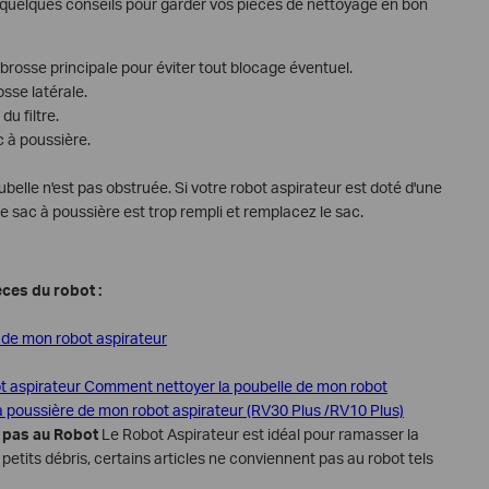
 quelques conseils pour garder vos pièces de nettoyage en bon
a brosse principale pour éviter tout blocage éventuel.
osse latérale.
du filtre.
c à poussière.
belle n'est pas obstruée. Si votre robot aspirateur est doté d'une
i le sac à poussière est trop rempli et remplacez le sac.
ces du robot :
 de mon robot aspirateur
t aspirateur
Comment nettoyer la poubelle de mon robot
poussière de mon robot aspirateur (RV30 Plus /RV10 Plus)
t pas au Robot
Le Robot Aspirateur est idéal pour ramasser la
 petits débris, certains articles ne conviennent pas au robot tels