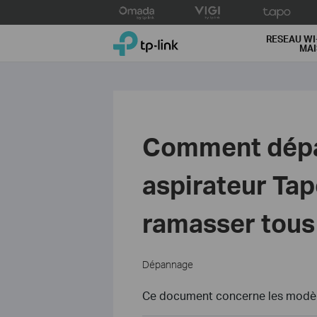
Click
to
TP-Link, Reliably Smart
skip
RESEAU WI
MA
the
navigation
bar
Comment dépa
aspirateur Tap
ramasser tous 
Dépannage
Ce document concerne les modèle