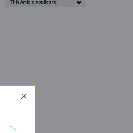
This Article Applies to:
Close