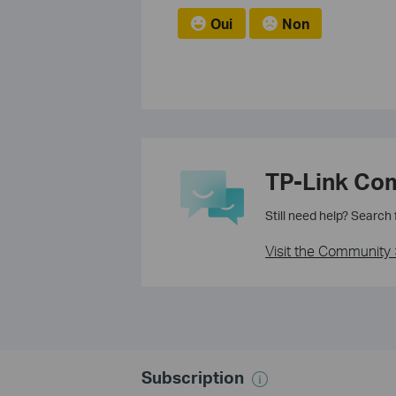
Oui
Non
TP-Link Co
Still need help? Search
Visit the Community 
Subscription