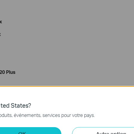
x
x
20 Plus
ted States?
oduits, événements, services pour votre pays.
apo/Kasa pour contrôler mes appareils intelligents
OK
Autre option