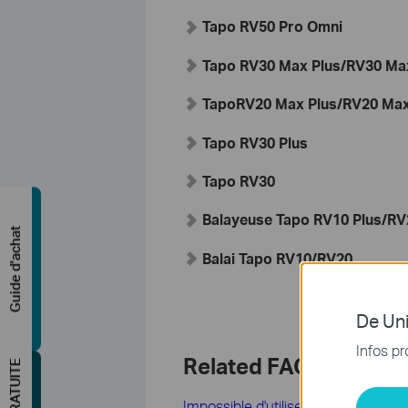
Tapo RV50 Pro Omni
Tapo RV30 Max Plus
/RV30 Ma
Tapo
RV20 Max Plus/RV20 Ma
Tapo RV30 Plus
Tapo RV30
Balayeuse Tapo RV10 Plus/RV
Guide d'achat
Balai Tapo RV10/RV20
De Uni
Infos pr
Related FAQs
Impossible d'utiliser l'application T