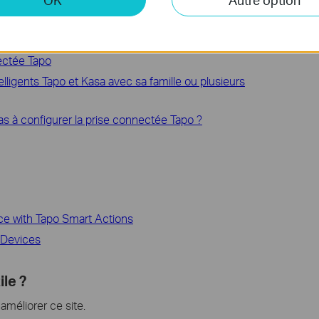
incompatibles avec Alexa : Guide de dépannage
 vos appareils intelligents Tapo ou Kasa
nectée Tapo
lligents Tapo et Kasa avec sa famille ou plusieurs
pas à configurer la prise connectée Tapo ?
e with Tapo Smart Actions
t Devices
ile ?
méliorer ce site.