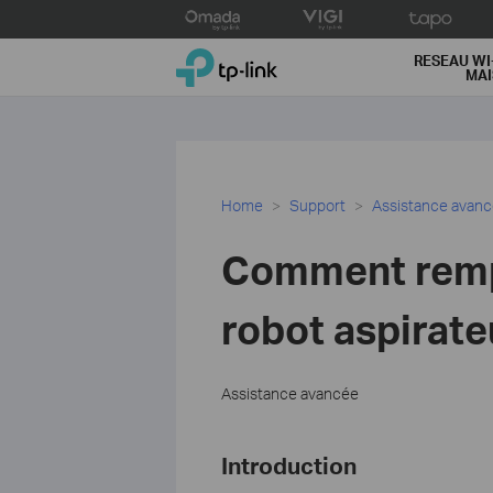
Click
to
TP-Link, Reliably Smart
skip
RESEAU WI
MA
the
navigation
bar
Home
Support
Assistance avan
Comment rempli
robot aspirate
Assistance avancée
Introduction