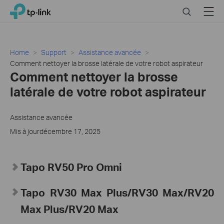
Click
Search
Menu
TP-Link, Reliably Smart
to
skip
the
navigation
Home
Support
Assistance avancée
bar
Comment nettoyer la brosse latérale de votre robot aspirateur
Comment nettoyer la brosse
latérale de votre robot aspirateur
Assistance avancée
Mis à jourdécembre 17, 2025
Tapo
RV50 Pro Omni
Tapo
RV30 Max Plus
/RV30 Max/RV20
Max Plus/RV20 Max