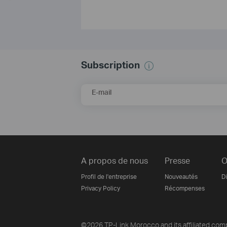
Subscription
E-mail
A propos de nous
Presse
O
Profil de l'entreprise
Nouveautés
Di
Privacy Policy
Récompenses
©2026 TP-Link Morocco and its affiliated compa