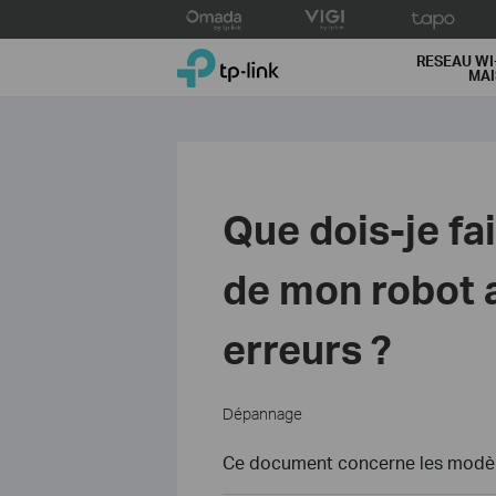
Click
to
TP-Link, Reliably Smart
skip
RESEAU WI
MA
the
navigation
bar
Que dois-je fai
de mon robot a
erreurs ?
Dépannage
Ce document concerne les modèle