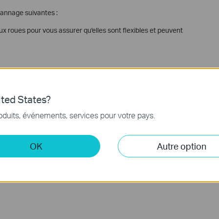
annage suivantes :
ux roues pour vous assurer qu'elles sont flexibles et peuvent
 toutes les étapes, veuillez contacter l'assistance.
ted States?
ile ?
oduits, événements, services pour votre pays.
méliorer ce site.
OK
Autre option