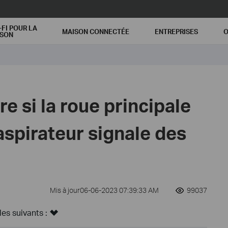
-FI POUR LA
MAISON CONNECTÉE
ENTREPRISES
O
ISON
re si la roue principale
spirateur signale des
Mis à jour06-06-2023 07:39:33 AM
99037
s suivants :