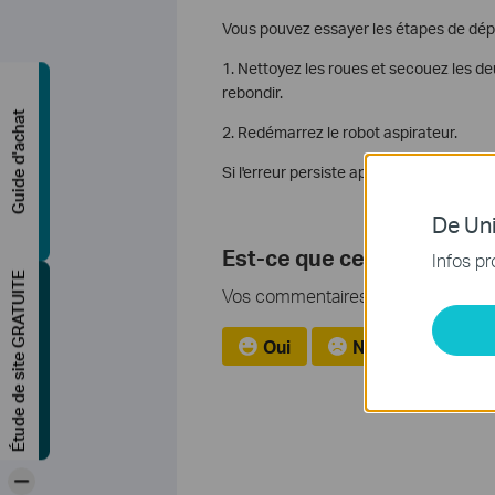
Vous pouvez essayer les étapes de dép
1. Nettoyez les roues et secouez les de
rebondir.
Guide d'achat
2. Redémarrez le robot aspirateur.
Si l'erreur persiste après l'exécution de
De Uni
Est-ce que ce FAQ a été ut
Infos pr
Étude de site GRATUITE
Vos commentaires nous aideront à a
Oui
Non
-