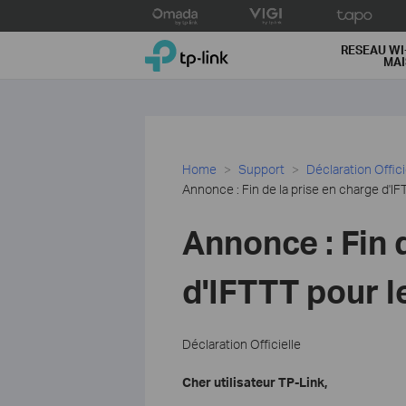
Click
to
TP-Link, Reliably Smart
skip
RESEAU WI
MA
the
navigation
bar
Home
Support
Déclaration Offici
Annonce : Fin de la prise en charge d'IF
Annonce : Fin 
d'IFTTT pour l
Déclaration Officielle
Cher utilisateur TP-Link,