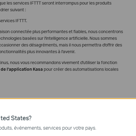
ue les services IFTTT seront interrompus pour les produits
rier suivant :
services IFTTT.
aison connectée plus performantes et fiables, nous concentrons
chnologies basées sur l'intelligence artificielle. Nous sommes
asionner des désagréments, mais il nous permettra d'offrir des
nctionnalités plus innovantes à l'avenir.
inus, nous vous recommandons vivement d'utiliser la fonction
 de l'application Kasa
pour créer des automatisations locales
ted States?
rvices
oduits, événements, services pour votre pays.