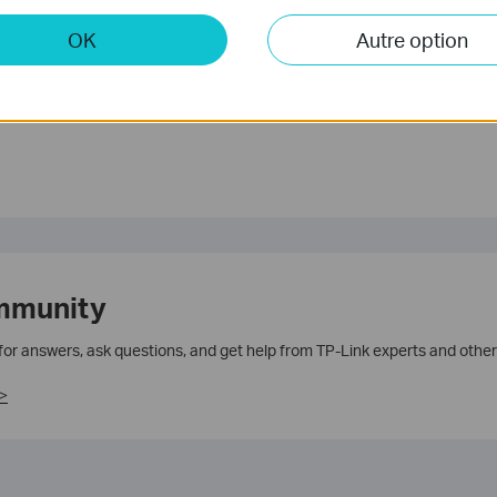
ile ?
OK
Autre option
méliorer ce site.
mmunity
 for answers, ask questions, and get help from TP-Link experts and other
>