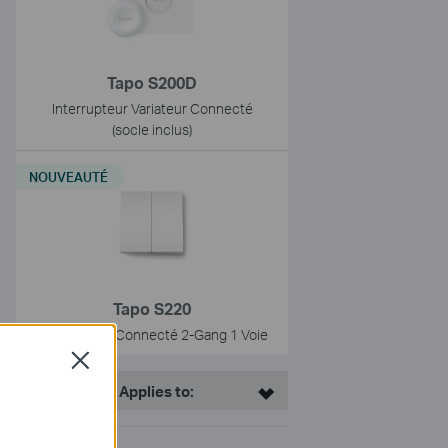
Tapo S200D
Interrupteur Variateur Connecté
(socle inclus)
NOUVEAUTÉ
Tapo S220
Interrupteur Connecté 2-Gang 1 Voie
Close
This Article Applies to: