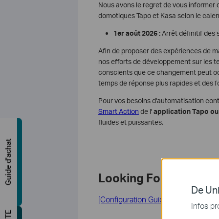
Nous avons le regret de vous informer q
domotiques Tapo et Kasa selon le calend
1er août 2026 :
Arrêt définitif des 
Afin de proposer des expériences de m
nos efforts de développement sur les te
conscients que ce changement peut occ
temps de réponse plus rapides et des fo
Pour vos besoins d'automatisation cont
Smart Action
de l'
application Tapo ou
fluides et puissantes.
Guide d'achat
Looking For More
De Uni
[Configuration Guide] Managing Se
Infos pr