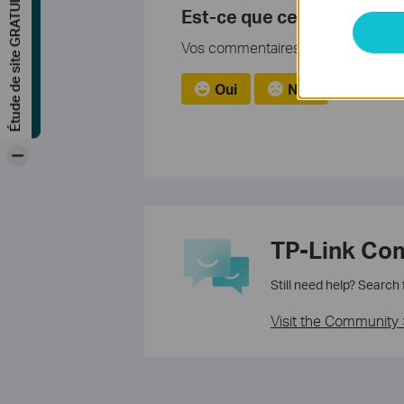
Étude de site GRATUITE
Est-ce que ce FAQ a été ut
Vos commentaires nous aideront à a
Oui
Non
-
TP-Link Co
Still need help? Search
Visit the Community 