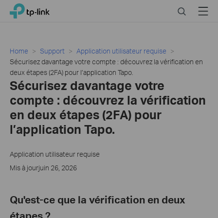
Click
Search
Menu
TP-Link, Reliably Smart
to
skip
the
navigation
Home
Support
Application utilisateur requise
bar
Sécurisez davantage votre compte : découvrez la vérification en
deux étapes (2FA) pour l’application Tapo.
Sécurisez davantage votre
compte : découvrez la vérification
en deux étapes (2FA) pour
l’application Tapo.
Application utilisateur requise
Mis à jourjuin 26, 2026
Qu'est-ce que la vérification en deux
étapes ?