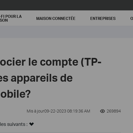
-FI POUR LA
MAISON CONNECTÉE
ENTREPRISES
O
ISON
cier le compte (TP-
es appareils de
mobile?
Mis à jour09-22-2023 08:19:36 AM
269894
s suivants :