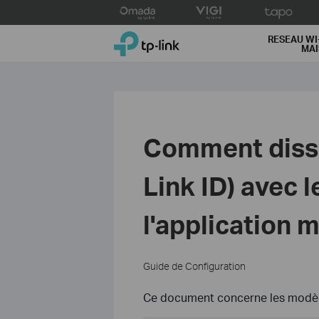
Click
to
TP-Link, Reliably Smart
skip
RESEAU WI
MA
the
navigation
bar
Comment disso
Link ID) avec l
l'application 
Guide de Configuration
Ce document concerne les modèle