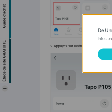
Guide d'achat
De Uni
Infos pr
Étude de site GRATUITE
2. Appuyez sur l'icône dans le coin sup
-