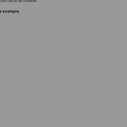
otre carte de modèle.
e exemple.