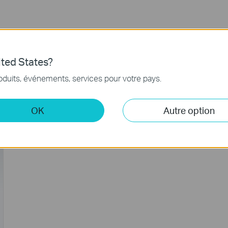
ted States?
oduits, événements, services pour votre pays.
érieur droit pour accéder à la page
Paramètres de l'appareil
.
OK
Autre option