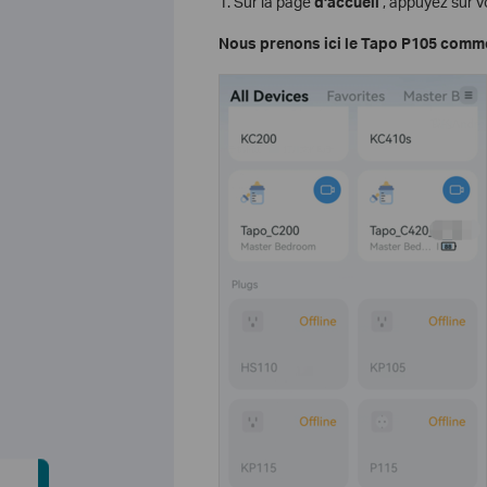
1. Sur la page
d'accueil
, appuyez sur v
Nous prenons ici le Tapo P105 comm