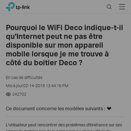
Click
Search
Menu
TP-Link, Reliably Smart
to
skip
the
Pourquoi le WiFi Deco indique-t-il
navigation
qu'Internet peut ne pas être
bar
disponible sur mon appareil
mobile lorsque je me trouve à
côté du boitier Deco ?
En cas de difficultés
Mis à jour02-14-2019 13:44:16 PM
242702
Ce document concerne les modèles suivants :
L'utilisateur peut rencontrer des problèmes d'itinérance sur ses