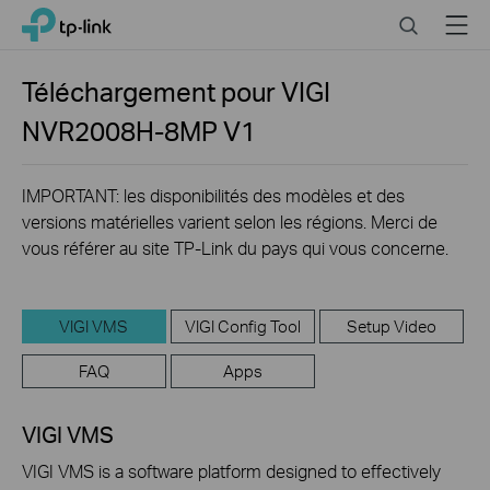
Click
Search
Menu
TP-Link, Reliably Smart
to
skip
the
Téléchargement pour
VIGI
navigation
NVR2008H-8MP
V1
bar
IMPORTANT: les disponibilités des modèles et des
versions matérielles varient selon les régions. Merci de
vous référer au site TP-Link du pays qui vous concerne.
VIGI VMS
VIGI Config Tool
Setup Video
FAQ
Apps
VIGI VMS
VIGI VMS is a software platform designed to effectively