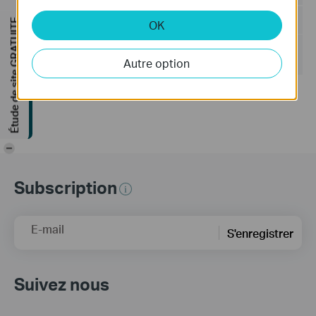
Taille du fichier:
502.89 MB
Étude de site GRATUITE
OK
Système d'Exploitation: Windows 7/10/11/Server 2008
32bits
Autre option
Mise à jour de la déclaration sur les logiciels libres.
-
Subscription
E-mail
S'enregistrer
Suivez nous