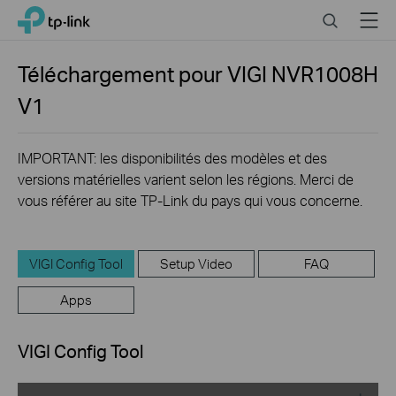
Click
Search
Menu
TP-Link, Reliably Smart
to
skip
the
Téléchargement pour
VIGI NVR1008H
navigation
V1
bar
IMPORTANT: les disponibilités des modèles et des
versions matérielles varient selon les régions. Merci de
vous référer au site TP-Link du pays qui vous concerne.
VIGI Config Tool
Setup Video
FAQ
Apps
VIGI Config Tool