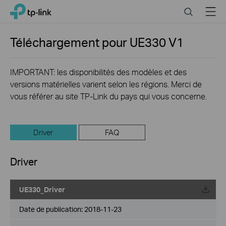
Click
Search
Menu
TP-Link, Reliably Smart
to
skip
the
Téléchargement pour
UE330
V1
navigation
bar
IMPORTANT: les disponibilités des modèles et des
versions matérielles varient selon les régions. Merci de
vous référer au site TP-Link du pays qui vous concerne.
Driver
FAQ
Driver
UE330_Driver
Date de publication:
2018-11-23