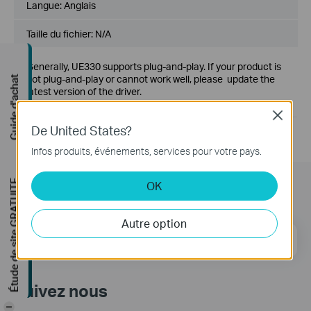
Langue:
Anglais
Taille du fichier:
N/A
Generally, UE330 supports plug-and-play. If your product is
not plug-and-play or cannot work well, please update the
Guide d'achat
latest version of the driver.
If you have further questions, please
contact us
Close
De United States?
Infos produits, événements, services pour votre pays.
Étude de site GRATUITE
OK
Subscription
Autre option
E-mail
S'enregistrer
Suivez nous
-