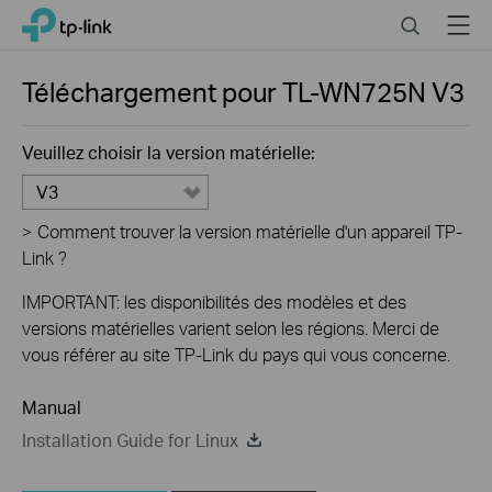
Click
Search
Menu
TP-Link, Reliably Smart
to
skip
the
Téléchargement pour
TL-WN725N
V3
navigation
bar
Veuillez choisir la version matérielle:
V3
>
Comment trouver la version matérielle d'un appareil TP-
Link ?
IMPORTANT: les disponibilités des modèles et des
versions matérielles varient selon les régions. Merci de
vous référer au site TP-Link du pays qui vous concerne.
Manual
Installation Guide for Linux