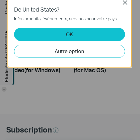
Close
De United States?
Infos produits, événements, services pour votre pays.
Étude de site GRATUITE
OK
TP-Link Wireless
TP-Link Wireless
Autre option
Adapter
Adapter Setup and
Troubleshooting
Installation Video
Video(for Windows)
(for Mac OS)
-
Subscription