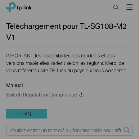
Click
Search
Menu
TP-Link, Reliably Smart
to
skip
the
Téléchargement pour
TL-SG108-M2
navigation
V1
bar
IMPORTANT: les disponibilités des modèles et des
versions matérielles varient selon les régions. Merci de
vous référer au site TP-Link du pays qui vous concerne.
Manual
Switch Regulatory Compliance
FAQ