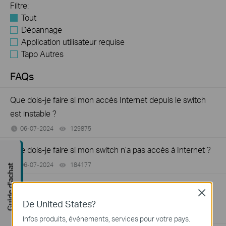
Filtre:
Tout
Dépannage
Application utilisateur requise
Tapo Autres
FAQs
Que dois-je faire si mon accès Internet depuis le switch
est instable ?
06-07-2024
129875
views
Que dois-je faire si mon switch n’a pas accès à Internet ?
06-07-2024
184177
views
Guide d'achat
Comment trouver la version matérielle d'un appareil TP-
Close
Link ?
De United States?
08-10-2018
25765498
views
Infos produits, événements, services pour votre pays.