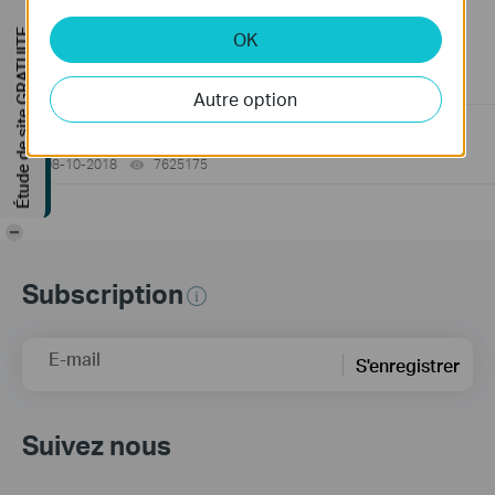
Comment trouver le numéro de série (S/N) de votre
Étude de site GRATUITE
OK
appareil TP-Link
08-10-2018
489173
views
Autre option
Comment trouver la référence de votre appareil TP-Link ?
08-10-2018
7625175
views
-
Subscription
E-mail
S'enregistrer
Suivez nous