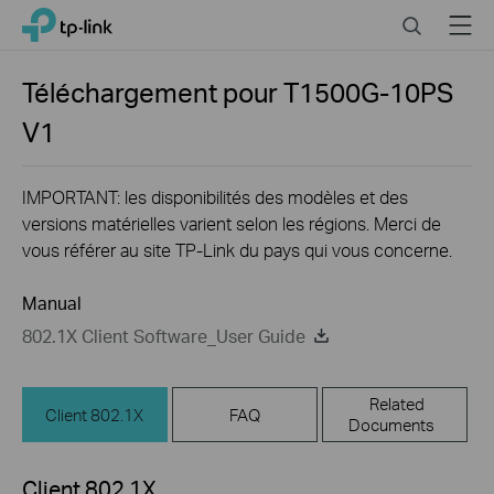
Click
Search
Menu
TP-Link, Reliably Smart
to
skip
the
Téléchargement pour
T1500G-10PS
navigation
V1
bar
IMPORTANT: les disponibilités des modèles et des
versions matérielles varient selon les régions. Merci de
vous référer au site TP-Link du pays qui vous concerne.
Manual
802.1X Client Software_User Guide
Related
Client 802.1X
FAQ
Documents
Client 802.1X