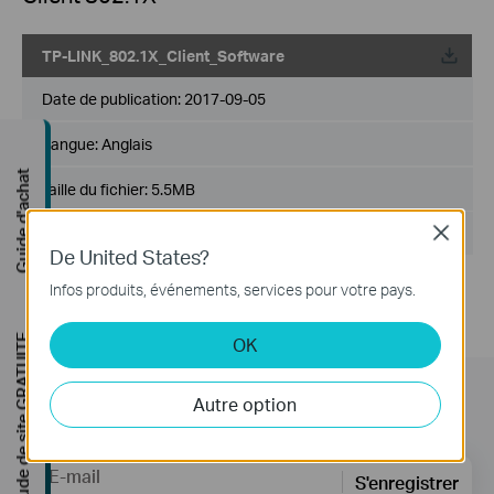
TP-LINK_802.1X_Client_Software
Date de publication:
2017-09-05
Langue:
Anglais
Guide d'achat
Taille du fichier:
5.5MB
Système d'Exploitation: Win2000/XP/2003/Vista/7/8/8.1/10
Close
De United States?
Infos produits, événements, services pour votre pays.
Étude de site GRATUITE
OK
Autre option
Subscription
E-mail
S'enregistrer