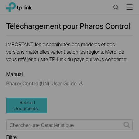
Click
Search
Menu
TP-Link, Reliably Smart
to
skip
the
Téléchargement pour
Pharos Control
navigation
bar
IMPORTANT: les disponibilités des modèles et des
versions matérielles varient selon les régions. Merci de
vous référer au site TP-Link du pays qui vous concerne.
Manual
PharosControl(UN)_User Guide
Related
Documents
Filtre: