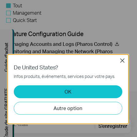
Tout
Management
Quick Start
Feature Configuration Guide
Managing Accounts and Logs (Pharos Control)
Guide d'achat
Monitoring and Managing the Network (Pharos
Control)
Close
Quick Start Guide (Pharos Control)
De United States?
Infos produits, événements, services pour votre pays.
Étude de site GRATUITE
OK
Subscription
Autre option
E-mail
S'enregistrer