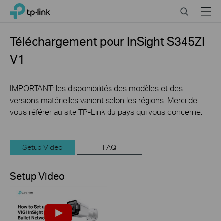
Click
Search
Menu
TP-Link, Reliably Smart
to
skip
the
Téléchargement pour
InSight S345ZI
navigation
V1
bar
IMPORTANT: les disponibilités des modèles et des
versions matérielles varient selon les régions. Merci de
vous référer au site TP-Link du pays qui vous concerne.
Setup Video
FAQ
Setup Video