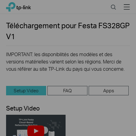
Click
Search
Menu
TP-Link, Reliably Smart
to
skip
the
Téléchargement pour
Festa FS328GP
navigation
V1
bar
IMPORTANT: les disponibilités des modèles et des
versions matérielles varient selon les régions. Merci de
vous référer au site TP-Link du pays qui vous concerne.
Setup Video
FAQ
Apps
Setup Video